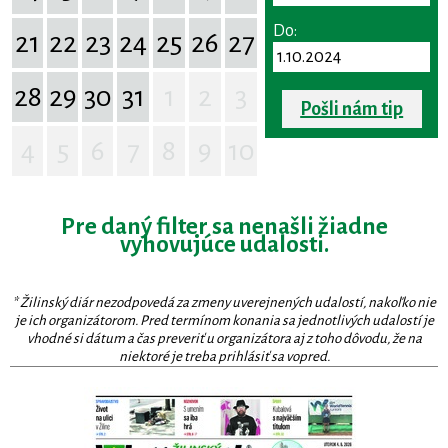
Do:
21
22
23
24
25
26
27
28
29
30
31
1
2
3
Pošli nám tip
4
5
6
7
8
9
10
Pre daný filter sa nenašli žiadne
vyhovujúce udalosti.
* Žilinský diár nezodpovedá za zmeny uverejnených udalostí, nakoľko nie
je ich organizátorom. Pred termínom konania sa jednotlivých udalostí je
vhodné si dátum a čas preveriť u organizátora aj z toho dôvodu, že na
niektoré je treba prihlásiť sa vopred.