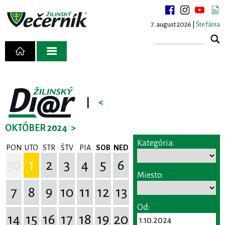
7. august 2026 |
Štefánia
|
<
OKTÓBER 2024
>
Kategória:
PON
UTO
STR
ŠTV
PIA
SOB
NED
30
1
2
3
4
5
6
Miesto:
7
8
9
10
11
12
13
Od:
14
15
16
17
18
19
20