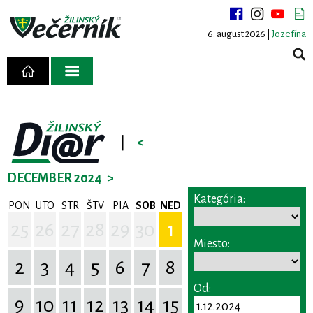
6. august 2026 |
Jozefína
|
<
DECEMBER 2024
>
Kategória:
PON
UTO
STR
ŠTV
PIA
SOB
NED
25
26
27
28
29
30
1
Miesto:
2
3
4
5
6
7
8
Od:
9
10
11
12
13
14
15