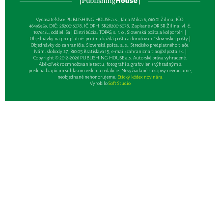
Vydavateľsťvo: PUBLISHING HOUSE a.s., Jána Milca 6, 010 01 Žilina, IČO:
46495959, DIČ: 2820016078, IČ DPH: SK2820016078, Zapísané v OR SR Žilina: vl. č.
10764/L, oddiel: Sa | Distribúcia: TOPAS, s. r. o., Slovenská pošta a kolportéri |
Objednávky na predplatné: prijíma každá pošta a doručovateľ Slovenskej pošty |
Objednávky do zahraničia: Slovenská pošta, a. s., Stredisko predplatného tlače,
Nám. slobody 27, 810 05 Bratislava 15, e-mail:
zahranicna.tlac@slposta.sk
. |
Copyright © 2012-2026 PUBLISHING HOUSE a.s. Autorské práva vyhradené.
Akékoľvek rozmnožovanie textu, fotografií a grafov len s výhradným a
predchádzajúcim súhlasom vedenia redakcie. Nevyžiadané rukopisy nevraciame,
neobjednané nehonorujeme.
Etický kódex novinára
Vyrobilo
Soft Studio