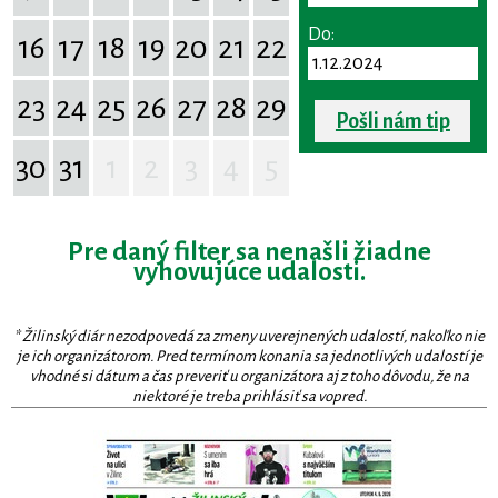
Do:
16
17
18
19
20
21
22
23
24
25
26
27
28
29
Pošli nám tip
30
31
1
2
3
4
5
Pre daný filter sa nenašli žiadne
vyhovujúce udalosti.
* Žilinský diár nezodpovedá za zmeny uverejnených udalostí, nakoľko nie
je ich organizátorom. Pred termínom konania sa jednotlivých udalostí je
vhodné si dátum a čas preveriť u organizátora aj z toho dôvodu, že na
niektoré je treba prihlásiť sa vopred.