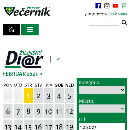
9. august 2026 |
Ľubomíra
|
<
FEBRUÁR 2023
>
Kategória:
PON
UTO
STR
ŠTV
PIA
SOB
NED
30
31
1
2
3
4
5
Miesto:
6
7
8
9
10
11
12
Od:
13
14
15
16
17
18
19