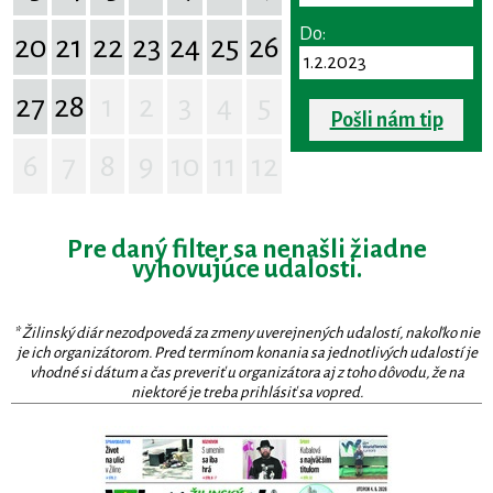
Do:
20
21
22
23
24
25
26
27
28
1
2
3
4
5
Pošli nám tip
6
7
8
9
10
11
12
Pre daný filter sa nenašli žiadne
vyhovujúce udalosti.
* Žilinský diár nezodpovedá za zmeny uverejnených udalostí, nakoľko nie
je ich organizátorom. Pred termínom konania sa jednotlivých udalostí je
vhodné si dátum a čas preveriť u organizátora aj z toho dôvodu, že na
niektoré je treba prihlásiť sa vopred.