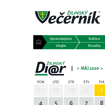
Spravodajstvo
Kultúra
Vitajte
Poradňa
|
<
MÁJ 2020
>
PON
UTO
STR
ŠTV
PIA
27
28
29
30
1
4
5
6
7
8