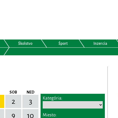
Školstvo
Šport
Inzercia
SOB
NED
Kategória:
2
3
9
10
Miesto: