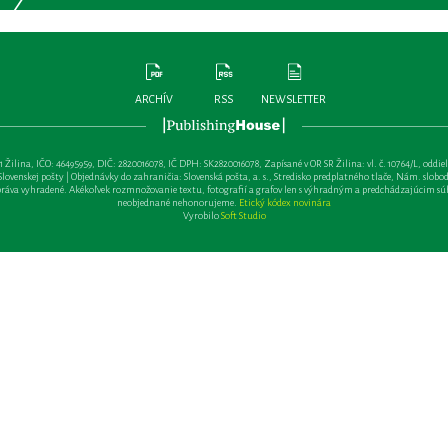
ARCHÍV
RSS
NEWSLETTER
lina, IČO: 46495959, DIČ: 2820016078, IČ DPH: SK2820016078, Zapísané v OR SR Žilina: vl. č. 10764/L, oddiel: Sa 
ovenskej pošty | Objednávky do zahraničia: Slovenská pošta, a. s., Stredisko predplatného tlače, Nám. slobody 
va vyhradené. Akékoľvek rozmnožovanie textu, fotografií a grafov len s výhradným a predchádzajúcim sú
neobjednané nehonorujeme.
Etický kódex novinára
Vyrobilo
Soft Studio