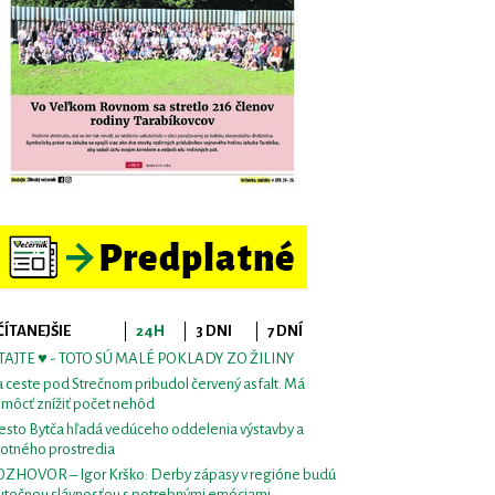
ČÍTANEJŠIE
24H
3 DNI
7 DNÍ
TAJTE ♥ - TOTO SÚ MALÉ POKLADY ZO ŽILINY
 ceste pod Strečnom pribudol červený asfalt. Má
môcť znížiť počet nehôd
sto Bytča hľadá vedúceho oddelenia výstavby a
votného prostredia
ZHOVOR – Igor Krško: Derby zápasy v regióne budú
utočnou slávnosťou s potrebnými emóciami