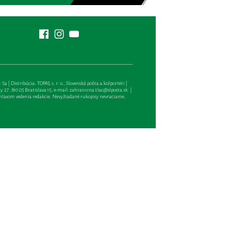
| Distribúcia: TOPAS, s. r. o., Slovenská pošta a kolportéri |
27, 810 05 Bratislava 15, e-mail:
zahranicna.tlac@slposta.sk
. |
hlasom vedenia redakcie. Nevyžiadané rukopisy nevraciame,