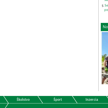
Se
po
No
Školstvo
Šport
Inzercia