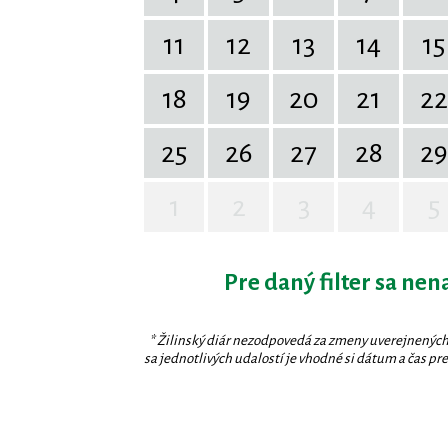
11
12
13
14
15
18
19
20
21
22
25
26
27
28
29
1
2
3
4
5
Pre daný filter sa nen
* Žilinský diár nezodpovedá za zmeny uverejnených
sa jednotlivých udalostí je vhodné si dátum a čas prev