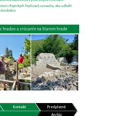
niori v Rajeckých Tepliciach sa naučia, ako odhaliť
dvodníkov
c hradov a zrúcanín na Starom hrade
Kontakt
Predplatné
Archív