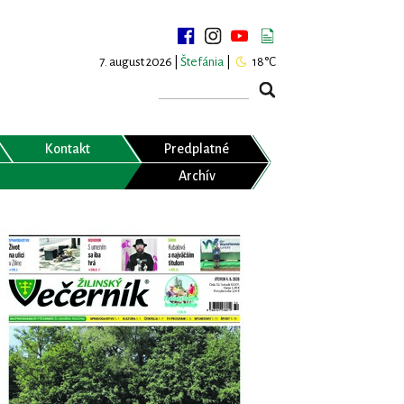
7. august 2026 |
Štefánia
|
18°C
Kontakt
Predplatné
Archív