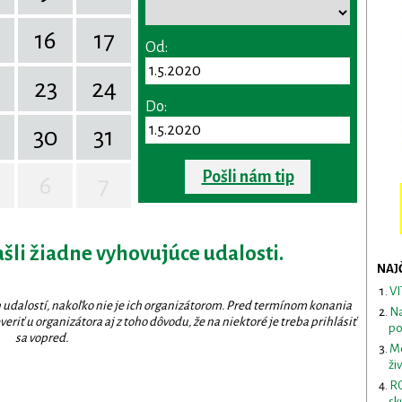
16
17
Od:
23
24
Do:
30
31
Pošli nám tip
6
7
ašli žiadne vyhovujúce udalosti.
NAJ
VI
 udalostí, nakoľko nie je ich organizátorom. Pred termínom konania
Na
eriť u organizátora aj z toho dôvodu, že na niektoré je treba prihlásiť
po
sa vopred.
Me
ži
RO
sk