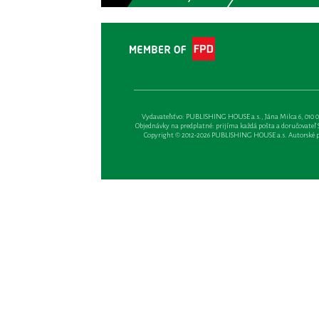
Vydavateľsťvo: PUBLISHING HOUSE a.s., Jána Milca 6, 010 01 Ži
Objednávky na predplatné: prijíma každá pošta a doručovateľ Sl
Copyright © 2012-2026 PUBLISHING HOUSE a.s. Autorské prá