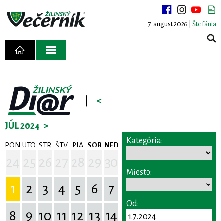
7. august 2026 |
Štefánia
|
<
JÚL 2024
>
Kategória:
PON
UTO
STR
ŠTV
PIA
SOB
NED
24
25
26
27
28
29
30
Miesto:
1
2
3
4
5
6
7
Od:
8
9
10
11
12
13
14