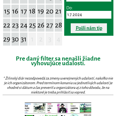
Do:
15
16
17
18
19
20
21
22
23
24
25
26
27
28
Pošli nám tip
29
30
31
1
2
3
4
Pre daný filter sa nenašli žiadne
vyhovujúce udalosti.
* Žilinský diár nezodpovedá za zmeny uverejnených udalostí, nakoľko nie
je ich organizátorom. Pred termínom konania sa jednotlivých udalostí je
vhodné si dátum a čas preveriť u organizátora aj z toho dôvodu, že na
niektoré je treba prihlásiť sa vopred.