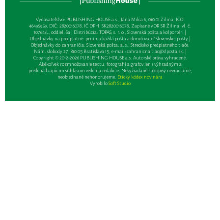
Vydavateľsťvo: PUBLISHING HOUSE a.s., Jána Milca 6, 010 01 Žilina, IČO:
46495959, DIČ: 2820016078, IČ DPH: SK2820016078, Zapísané v OR SR Žilina: vl. č.
10764/L, oddiel: Sa | Distribúcia: TOPAS, s. r. o., Slovenská pošta a kolportéri |
Objednávky na predplatné: prijíma každá pošta a doručovateľ Slovenskej pošty |
Objednávky do zahraničia: Slovenská pošta, a. s., Stredisko predplatného tlače,
Nám. slobody 27, 810 05 Bratislava 15, e-mail:
zahranicna.tlac@slposta.sk
. |
Copyright © 2012-2026 PUBLISHING HOUSE a.s. Autorské práva vyhradené.
Akékoľvek rozmnožovanie textu, fotografií a grafov len s výhradným a
predchádzajúcim súhlasom vedenia redakcie. Nevyžiadané rukopisy nevraciame,
neobjednané nehonorujeme.
Etický kódex novinára
Vyrobilo
Soft Studio