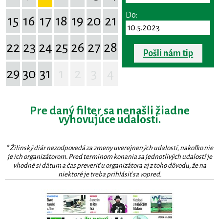
Do:
15
16
17
18
19
20
21
22
23
24
25
26
27
28
Pošli nám tip
29
30
31
1
2
3
4
Pre daný filter sa nenašli žiadne
vyhovujúce udalosti.
* Žilinský diár nezodpovedá za zmeny uverejnených udalostí, nakoľko nie
je ich organizátorom. Pred termínom konania sa jednotlivých udalostí je
vhodné si dátum a čas preveriť u organizátora aj z toho dôvodu, že na
niektoré je treba prihlásiť sa vopred.