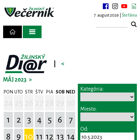
7. august 2026 |
Štefánia
|
<
MÁJ 2023
>
Kategória:
PON
UTO
STR
ŠTV
PIA
SOB
NED
24
25
26
27
28
29
30
Miesto:
1
2
3
4
5
6
7
Od:
8
9
10
11
12
13
14