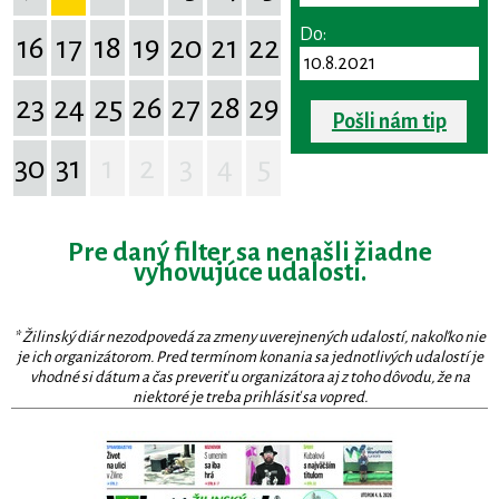
Do:
16
17
18
19
20
21
22
23
24
25
26
27
28
29
Pošli nám tip
30
31
1
2
3
4
5
Pre daný filter sa nenašli žiadne
vyhovujúce udalosti.
* Žilinský diár nezodpovedá za zmeny uverejnených udalostí, nakoľko nie
je ich organizátorom. Pred termínom konania sa jednotlivých udalostí je
vhodné si dátum a čas preveriť u organizátora aj z toho dôvodu, že na
niektoré je treba prihlásiť sa vopred.