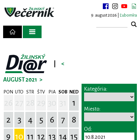
9. august 2026 |
Ľubomíra
|
<
AUGUST 2021
>
Kategória:
PON
UTO
STR
ŠTV
PIA
SOB
NED
26
27
28
29
30
31
1
Miesto:
2
3
4
5
6
7
8
Od:
9
10
11
12
13
14
15