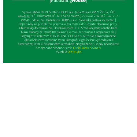
Vydavateľsťvo: PUBLISHING HOUSE a.s., Jána Milca 6, 010 01 Žilina, IČO:
46495959, DIČ: 2820016078, IČ DPH: SK2820016078, Zapísané v OR SR Žilina: vl. č.
10764/L, oddiel: Sa | Distribúcia: TOPAS, s. r. o., Slovenská pošta a kolportéri |
Objednávky na predplatné: prijíma každá pošta a doručovateľ Slovenskej pošty |
Objednávky do zahraničia: Slovenská pošta, a. s., Stredisko predplatného tlače,
Nám. slobody 27, 810 05 Bratislava 15, e-mail:
zahranicna.tlac@slposta.sk
. |
Copyright © 2012-2026 PUBLISHING HOUSE a.s. Autorské práva vyhradené.
Akékoľvek rozmnožovanie textu, fotografií a grafov len s výhradným a
predchádzajúcim súhlasom vedenia redakcie. Nevyžiadané rukopisy nevraciame,
neobjednané nehonorujeme.
Etický kódex novinára
Vyrobilo
Soft Studio