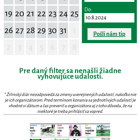
Do:
19
20
21
22
23
24
25
26
27
28
29
30
31
1
Pošli nám tip
2
3
4
5
6
7
8
Pre daný filter sa nenašli žiadne
vyhovujúce udalosti.
* Žilinský diár nezodpovedá za zmeny uverejnených udalostí, nakoľko nie
je ich organizátorom. Pred termínom konania sa jednotlivých udalostí je
vhodné si dátum a čas preveriť u organizátora aj z toho dôvodu, že na
niektoré je treba prihlásiť sa vopred.