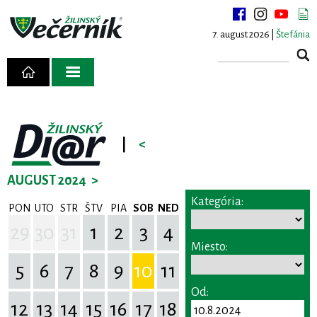
7. august 2026 |
Štefánia
|
<
AUGUST 2024
>
Kategória:
PON
UTO
STR
ŠTV
PIA
SOB
NED
29
30
31
1
2
3
4
Miesto:
5
6
7
8
9
10
11
Od:
12
13
14
15
16
17
18