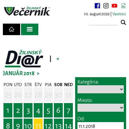
10. august 2026 |
Vavrinec
|
<
JANUÁR 2018
>
Kategória:
PON
UTO
STR
ŠTV
PIA
SOB
NED
25
26
27
28
29
30
31
Miesto:
1
2
3
4
5
6
7
Od:
8
9
10
11
12
13
14