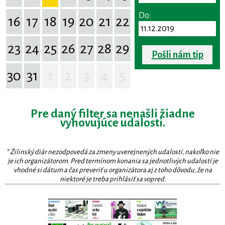
Do:
16
17
18
19
20
21
22
23
24
25
26
27
28
29
Pošli nám tip
30
31
1
2
3
4
5
Pre daný filter sa nenašli žiadne
vyhovujúce udalosti.
* Žilinský diár nezodpovedá za zmeny uverejnených udalostí, nakoľko nie
je ich organizátorom. Pred termínom konania sa jednotlivých udalostí je
vhodné si dátum a čas preveriť u organizátora aj z toho dôvodu, že na
niektoré je treba prihlásiť sa vopred.