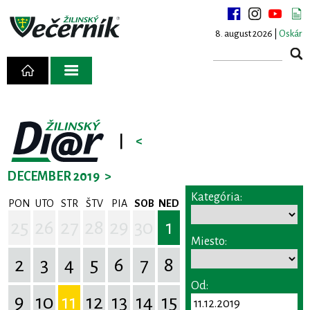
8. august 2026 |
Oskár
|
<
DECEMBER 2019
>
Kategória:
PON
UTO
STR
ŠTV
PIA
SOB
NED
25
26
27
28
29
30
1
Miesto:
2
3
4
5
6
7
8
Od:
9
10
11
12
13
14
15