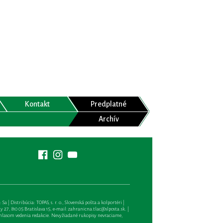
Kontakt
Predplatné
Archív
| Distribúcia: TOPAS, s. r. o., Slovenská pošta a kolportéri |
27, 810 05 Bratislava 15, e-mail:
zahranicna.tlac@slposta.sk
. |
hlasom vedenia redakcie. Nevyžiadané rukopisy nevraciame,