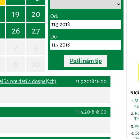
19
20
Od:
26
27
Do:
2
3
Pošli nám tip
9
10
elňa pre deti a dospelých)
11.5.2018 16:00
NAJ
Me
ne
11.5.2018 18:00
RO
Tí
Vy
Ce
Ve