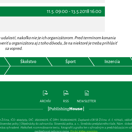
11.5. 09:00 - 13.5.2018 16:00
 udalostí, nakoľko nie je ich organizátorom. Pred termínom konania
eriť u organizátora aj z toho dôvodu, že na niektoré je treba prihlásiť
sa vopred.
Školstvo
Šport
Inzercia
ARCHÍV
RSS
NEWSLETTER
lina, IČO: 46495959, DIČ: 2820016078, IČ DPH: SK2820016078, Zapísané v OR SR Žilina: vl. č. 10764/L, oddiel: Sa 
ovenskej pošty | Objednávky do zahraničia: Slovenská pošta, a. s., Stredisko predplatného tlače, Nám. slobody 
va vyhradené. Akékoľvek rozmnožovanie textu, fotografií a grafov len s výhradným a predchádzajúcim sú
neobjednané nehonorujeme.
Etický kódex novinára