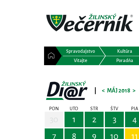
Spravodajstvo
Kultúra
Vitajte
Poradňa
|
<
MÁJ 2018
>
PON
UTO
STR
ŠTV
PIA
30
1
2
3
4
7
8
9
10
11