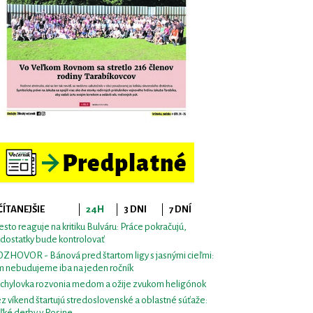
ČÍTANEJŠIE
24H
3 DNI
7 DNÍ
sto reaguje na kritiku Bulváru: Práce pokračujú,
dostatky bude kontrolovať
ZHOVOR - Bánová pred štartom ligy s jasnými cieľmi:
m nebudujeme iba na jeden ročník
chylovka rozvonia medom a ožije zvukom heligónok
z víkend štartujú stredoslovenské a oblastné súťaže:
ľké derby v Rosine