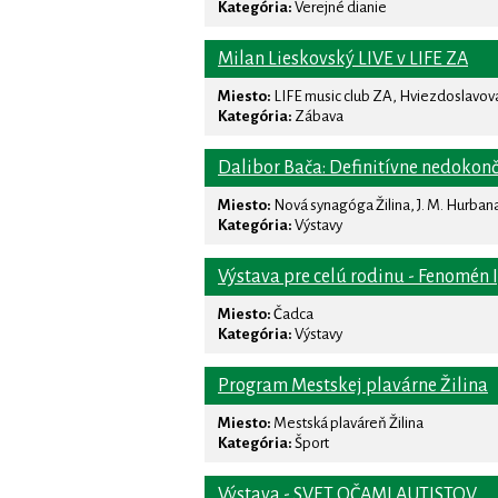
Kategória:
Verejné dianie
Milan Lieskovský LIVE v LIFE ZA
Miesto:
LIFE music club ZA, Hviezdoslavova 
Kategória:
Zábava
Dalibor Bača: Definitívne nedokon
Miesto:
Nová synagóga Žilina, J. M. Hurbana 
Kategória:
Výstavy
Výstava pre celú rodinu - Fenomén 
Miesto:
Čadca
Kategória:
Výstavy
Program Mestskej plavárne Žilina
Miesto:
Mestská plaváreň Žilina
Kategória:
Šport
Výstava - SVET OČAMI AUTISTOV