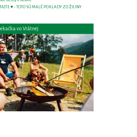
TAJTE ♥ - TOTO SÚ MALÉ POKLADY ZO ŽILINY
ekačka vo Vrátnej