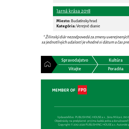
Jarná krása 2018
Miesto:
Budatínsky hrad
Kategória:
Verejné dianie
* Žilinský diár nezodpovedá za zmeny uverejnených
sa jednotlivých udalostí je vhodné si dátum a čas prev
Spravodajstvo
Kultúra
Vitajte
Poradňa
Vydavateľsťvo: PUBLISHING HOUSE a.s., Jána Milca 6, 010 01 Ži
Objednávky na predplatné: prijíma každá pošta a doručovateľ Sl
Copyright © 2012-2026 PUBLISHING HOUSE a.s. Autorské prá