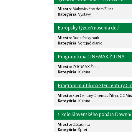
Miesto:
Makovického dom Žilina
Kategória:
Výstavy
Európsky týždeň nosenia detí
Miesto:
Budatínsky park
Kategória:
Verejné dianie
Program kina CINEMAX ŽILINA
Miesto:
ZOC MAX Žilina
Kategória:
Kultúra
Program multikina Ster Century Ci
Miesto:
Ster Century Cinemas Žilina, OC Mi
Kategória:
Kultúra
1. kolo Slovenského pohára Downhi
Miesto:
Oščadnica
Kategória:
Šport