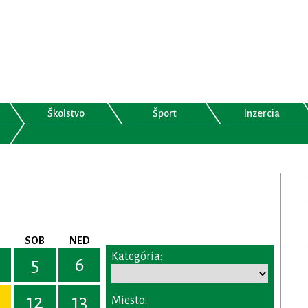
Školstvo
Šport
Inzercia
SOB
NED
Kategória:
5
6
12
13
Miesto: