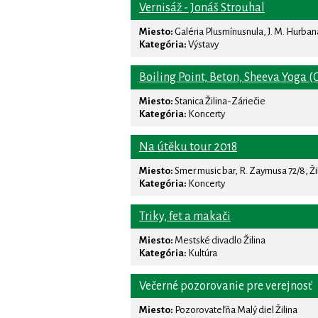
Vernisáž - Jonáš Strouhal
Miesto:
Galéria Plusmínusnula, J. M. Hurbana 
Kategória:
Výstavy
Boiling Point, Beton, Sheeva Yoga (
Miesto:
Stanica Žilina-Záriečie
Kategória:
Koncerty
Na útěku tour 2018
Miesto:
Smer music bar, R. Zaymusa 72/8, Ži
Kategória:
Koncerty
Triky, fet a makači
Miesto:
Mestské divadlo Žilina
Kategória:
Kultúra
Večerné pozorovanie pre verejnosť
Miesto:
Pozorovateľňa Malý diel Žilina