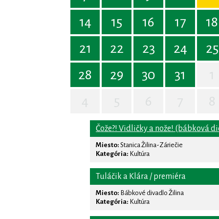
14
15
16
17
18
21
22
23
24
25
28
29
30
31
1
4
5
6
7
8
Čože?! Vidličky a nože! (bábková di
Miesto:
Stanica Žilina-Záriečie
Kategória:
Kultúra
Tuláčik a Klára / premiéra
Miesto:
Bábkové divadlo Žilina
Kategória:
Kultúra