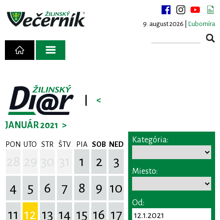
9. august 2026 |
Ľubomíra
|
<
JANUÁR 2021
>
Kategória:
PON
UTO
STR
ŠTV
PIA
SOB
NED
28
29
30
31
1
2
3
Miesto:
4
5
6
7
8
9
10
Od:
11
12
13
14
15
16
17