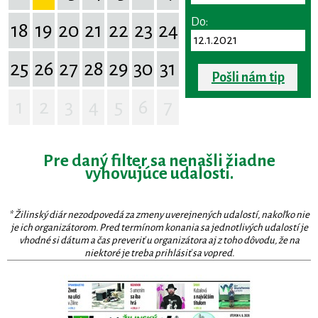
Do:
18
19
20
21
22
23
24
25
26
27
28
29
30
31
Pošli nám tip
1
2
3
4
5
6
7
Pre daný filter sa nenašli žiadne
vyhovujúce udalosti.
* Žilinský diár nezodpovedá za zmeny uverejnených udalostí, nakoľko nie
je ich organizátorom. Pred termínom konania sa jednotlivých udalostí je
vhodné si dátum a čas preveriť u organizátora aj z toho dôvodu, že na
niektoré je treba prihlásiť sa vopred.