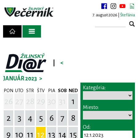
7. august 2026 |
Štefánia
|
<
JANUÁR 2023
>
Kategória:
PON
UTO
STR
ŠTV
PIA
SOB
NED
26
27
28
29
30
31
1
Miesto:
2
3
4
5
6
7
8
Od:
9
10
11
12
13
14
15