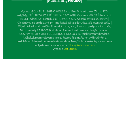
Vydavateľsťvo: PUBLISHING HOUSE a.s., Jána Milca 6, 010 01 Žilina, IČO:
46495959, DIČ: 2820016078, IČ DPH: SK2820016078, Zapísané v OR SR Žilina: vl. č.
10764/L, oddiel: Sa | Distribúcia: TOPAS, s. r. o., Slovenská pošta a kolportéri |
Objednávky na predplatné: prijíma každá pošta a doručovateľ Slovenskej pošty |
Objednávky do zahraničia: Slovenská pošta, a. s., Stredisko predplatného tlače,
Nám. slobody 27, 810 05 Bratislava 15, e-mail:
zahranicna.tlac@slposta.sk
. |
Copyright © 2012-2026 PUBLISHING HOUSE a.s. Autorské práva vyhradené.
Akékoľvek rozmnožovanie textu, fotografií a grafov len s výhradným a
predchádzajúcim súhlasom vedenia redakcie. Nevyžiadané rukopisy nevraciame,
neobjednané nehonorujeme.
Etický kódex novinára
Vyrobilo
Soft Studio