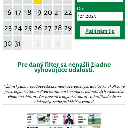
Do:
16
17
18
19
20
21
22
23
24
25
26
27
28
29
Pošli nám tip
30
31
1
2
3
4
5
Pre daný filter sa nenašli žiadne
vyhovujúce udalosti.
* Žilinský diár nezodpovedá za zmeny uverejnených udalostí, nakoľko nie
je ich organizátorom. Pred termínom konania sa jednotlivých udalostí je
vhodné si dátum a čas preveriť u organizátora aj z toho dôvodu, že na
niektoré je treba prihlásiť sa vopred.