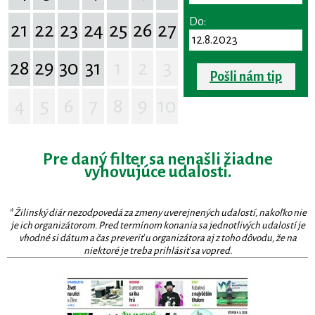
Do:
21
22
23
24
25
26
27
28
29
30
31
1
2
3
Pošli nám tip
4
5
6
7
8
9
10
Pre daný filter sa nenašli žiadne
vyhovujúce udalosti.
* Žilinský diár nezodpovedá za zmeny uverejnených udalostí, nakoľko nie
je ich organizátorom. Pred termínom konania sa jednotlivých udalostí je
vhodné si dátum a čas preveriť u organizátora aj z toho dôvodu, že na
niektoré je treba prihlásiť sa vopred.