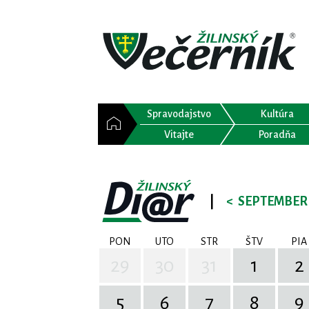
Spravodajstvo
Kultúra
Vitajte
Poradňa
|
<
SEPTEMBER 
PON
UTO
STR
ŠTV
PIA
29
30
31
1
2
5
6
7
8
9