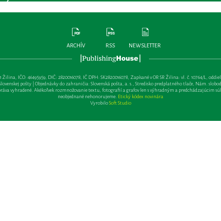
ARCHÍV
RSS
NEWSLETTER
lina, IČO: 46495959, DIČ: 2820016078, IČ DPH: SK2820016078, Zapísané v OR SR Žilina: vl. č. 10764/L, oddiel: Sa 
ovenskej pošty | Objednávky do zahraničia: Slovenská pošta, a. s., Stredisko predplatného tlače, Nám. slobody 
va vyhradené. Akékoľvek rozmnožovanie textu, fotografií a grafov len s výhradným a predchádzajúcim sú
neobjednané nehonorujeme.
Etický kódex novinára
Vyrobilo
Soft Studio