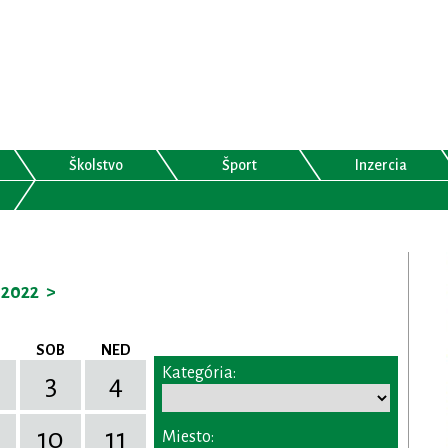
Školstvo
Šport
Inzercia
2022
>
SOB
NED
Kategória:
3
4
10
11
Miesto: