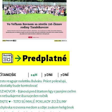
ČÍTANEJŠIE
24H
3 DNI
7 DNÍ
sto reaguje na kritiku Bulváru: Práce pokračujú,
dostatky bude kontrolovať
ZHOVOR - Bánová pred štartom ligy s jasnými cieľmi:
m nebudujeme iba na jeden ročník
TAJTE ♥ - TOTO SÚ MALÉ POKLADY ZO ŽILINY
chylovka rozvonia medom a ožije zvukom heligónok