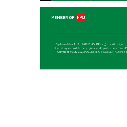
Vydavateľsťvo: PUBLISHING HOUSE a.s., Jána Milca 6, 010 01 Ži
Objednávky na predplatné: prijíma každá pošta a doručovateľ Sl
Copyright © 2012-2026 PUBLISHING HOUSE a.s. Autorské prá