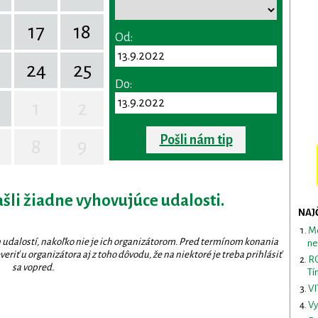
17
18
Od:
24
25
Do:
1
2
Pošli nám tip
8
9
ašli žiadne vyhovujúce udalosti.
NAJ
Me
 udalostí, nakoľko nie je ich organizátorom. Pred termínom konania
ne
eriť u organizátora aj z toho dôvodu, že na niektoré je treba prihlásiť
RO
sa vopred.
Tí
VI
Vy