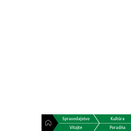
Spravodajstvo
Kultúra
Vitajte
Poradňa