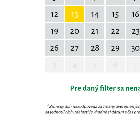
12
13
14
15
16
19
20
21
22
23
26
27
28
29
30
3
4
5
6
7
Pre daný filter sa nen
* Žilinský diár nezodpovedá za zmeny uverejnených
sa jednotlivých udalostí je vhodné si dátum a čas prev