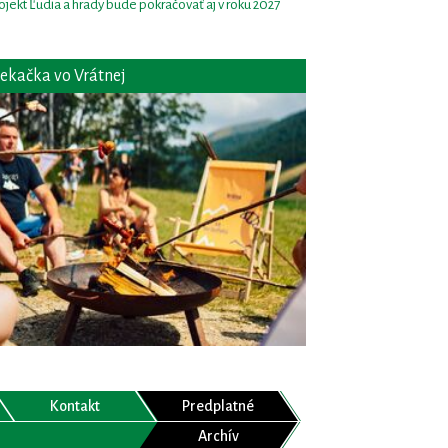
ojekt Ľudia a hrady bude pokračovať aj v roku 2027
ekačka vo Vrátnej
Kontakt
Predplatné
Archív