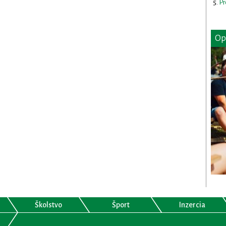
Pr
Op
Školstvo
Šport
Inzercia