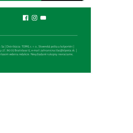
| Distribúcia: TOPAS, s. r. o., Slovenská pošta a kolportéri |
27, 810 05 Bratislava 15, e-mail:
zahranicna.tlac@slposta.sk
. |
hlasom vedenia redakcie. Nevyžiadané rukopisy nevraciame,