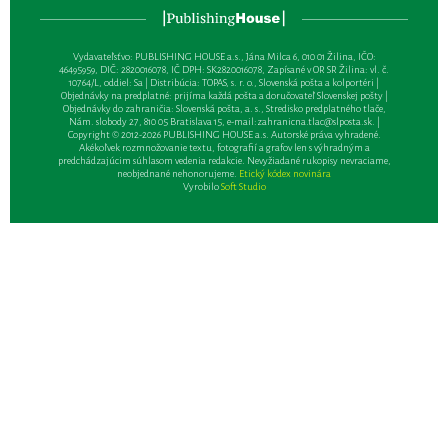
Vydavateľsťvo: PUBLISHING HOUSE a.s., Jána Milca 6, 010 01 Žilina, IČO:
46495959, DIČ: 2820016078, IČ DPH: SK2820016078, Zapísané v OR SR Žilina: vl. č.
10764/L, oddiel: Sa | Distribúcia: TOPAS, s. r. o., Slovenská pošta a kolportéri |
Objednávky na predplatné: prijíma každá pošta a doručovateľ Slovenskej pošty |
Objednávky do zahraničia: Slovenská pošta, a. s., Stredisko predplatného tlače,
Nám. slobody 27, 810 05 Bratislava 15, e-mail:
zahranicna.tlac@slposta.sk
. |
Copyright © 2012-2026 PUBLISHING HOUSE a.s. Autorské práva vyhradené.
Akékoľvek rozmnožovanie textu, fotografií a grafov len s výhradným a
predchádzajúcim súhlasom vedenia redakcie. Nevyžiadané rukopisy nevraciame,
neobjednané nehonorujeme.
Etický kódex novinára
Vyrobilo
Soft Studio