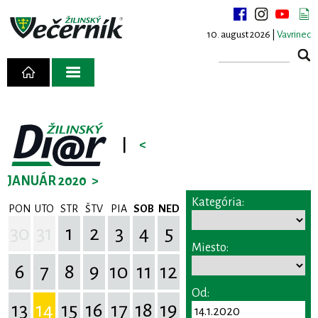
10. august 2026 |
Vavrinec
|
<
JANUÁR 2020
>
Kategória:
PON
UTO
STR
ŠTV
PIA
SOB
NED
30
31
1
2
3
4
5
Miesto:
6
7
8
9
10
11
12
Od:
13
14
15
16
17
18
19