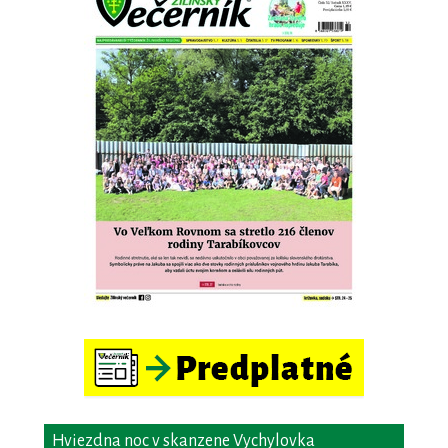
Hviezdna noc v skanzene Vychylovka