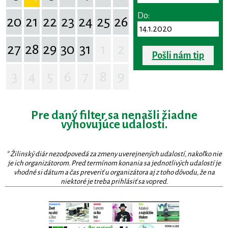
Do:
20
21
22
23
24
25
26
27
28
29
30
31
1
2
Pošli nám tip
3
4
5
6
7
8
9
Pre daný filter sa nenašli žiadne
vyhovujúce udalosti.
* Žilinský diár nezodpovedá za zmeny uverejnených udalostí, nakoľko nie
je ich organizátorom. Pred termínom konania sa jednotlivých udalostí je
vhodné si dátum a čas preveriť u organizátora aj z toho dôvodu, že na
niektoré je treba prihlásiť sa vopred.