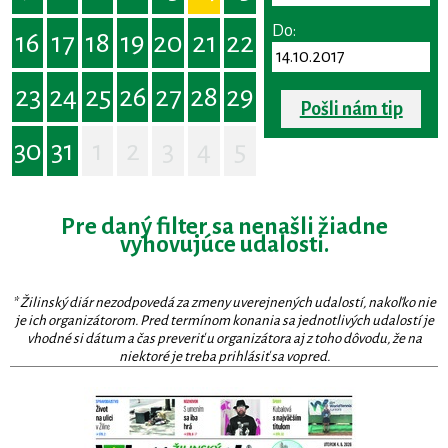
Do:
16
17
18
19
20
21
22
23
24
25
26
27
28
29
Pošli nám tip
30
31
1
2
3
4
5
Pre daný filter sa nenašli žiadne
vyhovujúce udalosti.
* Žilinský diár nezodpovedá za zmeny uverejnených udalostí, nakoľko nie
je ich organizátorom. Pred termínom konania sa jednotlivých udalostí je
vhodné si dátum a čas preveriť u organizátora aj z toho dôvodu, že na
niektoré je treba prihlásiť sa vopred.