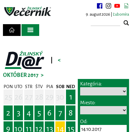
9. august 2026 |
Ľubomíra
|
<
OKTÓBER 2017
>
Kategória:
PON
UTO
STR
ŠTV
PIA
SOB
NED
25
26
27
28
29
30
1
Miesto:
2
3
4
5
6
7
8
Od:
9
10
11
12
13
14
15