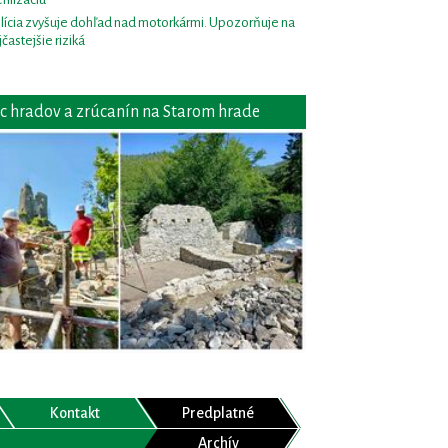
lícia zvyšuje dohľad nad motorkármi. Upozorňuje na
jčastejšie riziká
c hradov a zrúcanín na Starom hrade
Kontakt
Predplatné
Archív