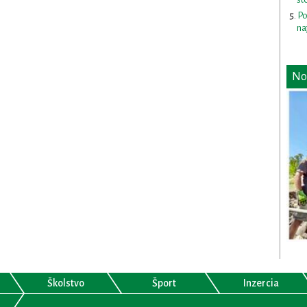
Po
na
No
Školstvo
Šport
Inzercia