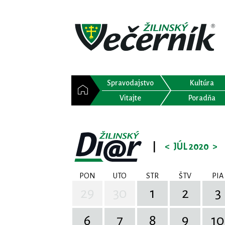
Spravodajstvo
Kultúra
Vitajte
Poradňa
|
<
JÚL 2020
>
PON
UTO
STR
ŠTV
PIA
29
30
1
2
3
6
7
8
9
10