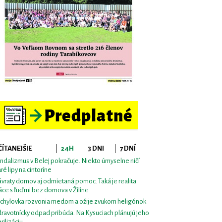
ČÍTANEJŠIE
24H
3 DNI
7 DNÍ
ndalizmus v Belej pokračuje. Niekto úmyselne ničí
aré lipy na cintoríne
vraty domov aj odmietaná pomoc. Taká je realita
áce s ľuďmi bez domova v Žiline
chylovka rozvonia medom a ožije zvukom heligónok
ravotnícky odpad pribúda. Na Kysuciach plánujú jeho
erilizáciu