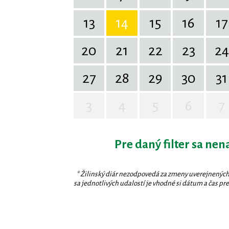
13
14
15
16
17
20
21
22
23
24
27
28
29
30
31
3
4
5
6
7
Pre daný filter sa nen
* Žilinský diár nezodpovedá za zmeny uverejnených
sa jednotlivých udalostí je vhodné si dátum a čas prev