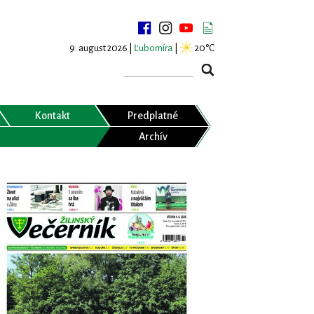
9. august 2026 |
Ľubomíra
|
20°C
Kontakt
Predplatné
Archív