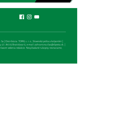
| Distribúcia: TOPAS, s. r. o., Slovenská pošta a kolportéri |
27, 810 05 Bratislava 15, e-mail:
zahranicna.tlac@slposta.sk
. |
hlasom vedenia redakcie. Nevyžiadané rukopisy nevraciame,