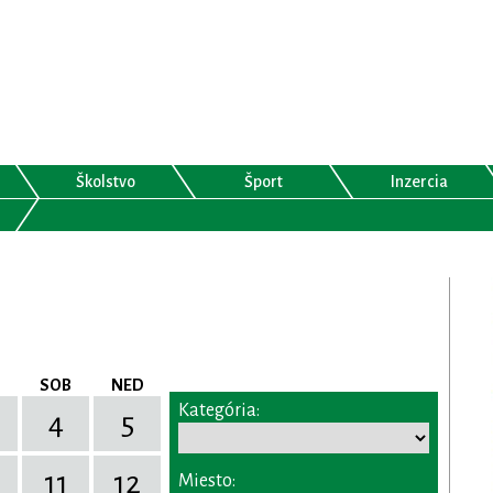
Školstvo
Šport
Inzercia
SOB
NED
Kategória:
4
5
11
12
Miesto: