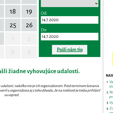
18
19
Od:
25
26
Do:
1
2
Pošli nám tip
8
9
ašli žiadne vyhovujúce udalosti.
NAJ
Va
 udalostí, nakoľko nie je ich organizátorom. Pred termínom konania
st
eriť u organizátora aj z toho dôvodu, že na niektoré je treba prihlásiť
Ná
sa vopred.
pr
Vy
Zd
st