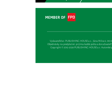
Vydavateľsťvo: PUBLISHING HOUSE a.s., Jána Milca 6, 010 01 Ži
Objednávky na predplatné: prijíma každá pošta a doručovateľ Sl
Copyright © 2012-2026 PUBLISHING HOUSE a.s. Autorské prá