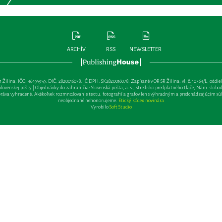
ARCHÍV
RSS
NEWSLETTER
lina, IČO: 46495959, DIČ: 2820016078, IČ DPH: SK2820016078, Zapísané v OR SR Žilina: vl. č. 10764/L, oddiel: Sa 
ovenskej pošty | Objednávky do zahraničia: Slovenská pošta, a. s., Stredisko predplatného tlače, Nám. slobody 
va vyhradené. Akékoľvek rozmnožovanie textu, fotografií a grafov len s výhradným a predchádzajúcim sú
neobjednané nehonorujeme.
Etický kódex novinára
Vyrobilo
Soft Studio