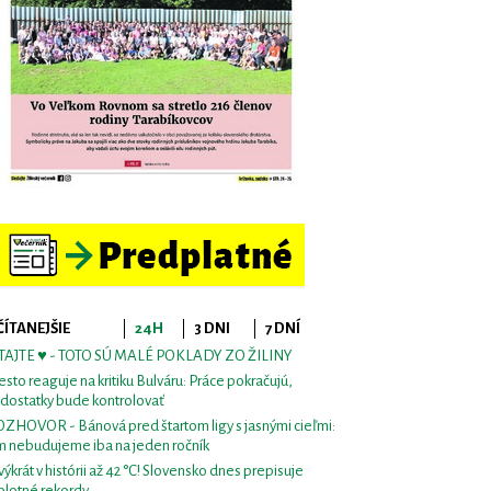
ČÍTANEJŠIE
24H
3 DNI
7 DNÍ
TAJTE ♥ - TOTO SÚ MALÉ POKLADY ZO ŽILINY
sto reaguje na kritiku Bulváru: Práce pokračujú,
dostatky bude kontrolovať
ZHOVOR - Bánová pred štartom ligy s jasnými cieľmi:
m nebudujeme iba na jeden ročník
výkrát v histórii až 42 °C! Slovensko dnes prepisuje
plotné rekordy