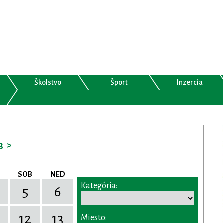
Školstvo
Šport
Inzercia
3
>
SOB
NED
Kategória:
5
6
12
13
Miesto: