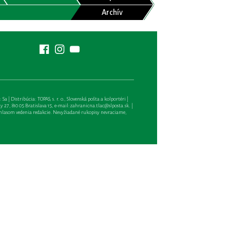
Archív
| Distribúcia: TOPAS, s. r. o., Slovenská pošta a kolportéri |
27, 810 05 Bratislava 15, e-mail:
zahranicna.tlac@slposta.sk
. |
hlasom vedenia redakcie. Nevyžiadané rukopisy nevraciame,