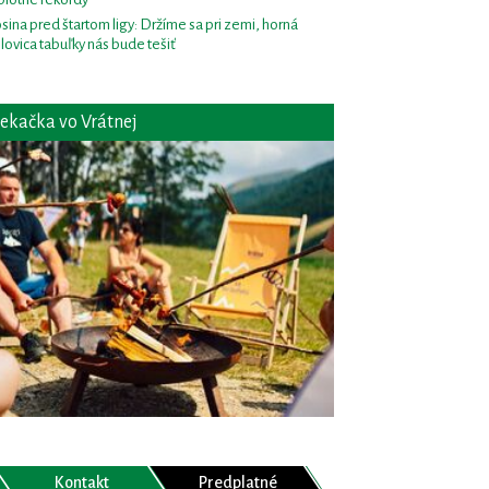
sina pred štartom ligy: Držíme sa pri zemi, horná
lovica tabuľky nás bude tešiť
ekačka vo Vrátnej
Kontakt
Predplatné