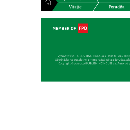
Vitajte
Poradňa
Vydavateľsťvo: PUBLISHING HOUSE a.s., Jána Milca 6, 010 01 Ži
Objednávky na predplatné: prijíma každá pošta a doručovateľ Sl
Copyright © 2012-2026 PUBLISHING HOUSE a.s. Autorské prá