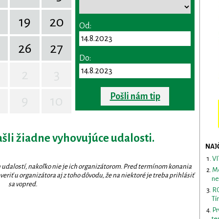
19
20
Od:
26
27
Do:
2
3
Pošli nám tip
9
10
ašli žiadne vyhovujúce udalosti.
NAJ
VI
 udalostí, nakoľko nie je ich organizátorom. Pred termínom konania
Me
eriť u organizátora aj z toho dôvodu, že na niektoré je treba prihlásiť
ne
sa vopred.
RO
Tí
Pr
te