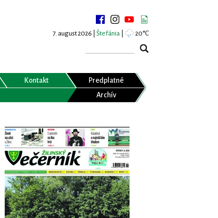
7. august 2026 |
Štefánia
|
20°C
Kontakt
Predplatné
Archív