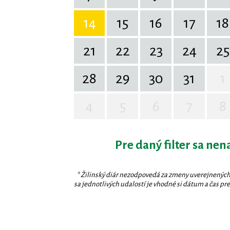
14
15
16
17
18
21
22
23
24
25
28
29
30
31
1
4
5
6
7
8
Pre daný filter sa nen
* Žilinský diár nezodpovedá za zmeny uverejnených
sa jednotlivých udalostí je vhodné si dátum a čas prev