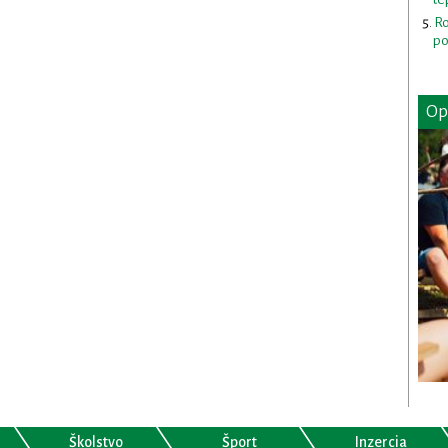
Ro
po
Op
Školstvo
Šport
Inzercia