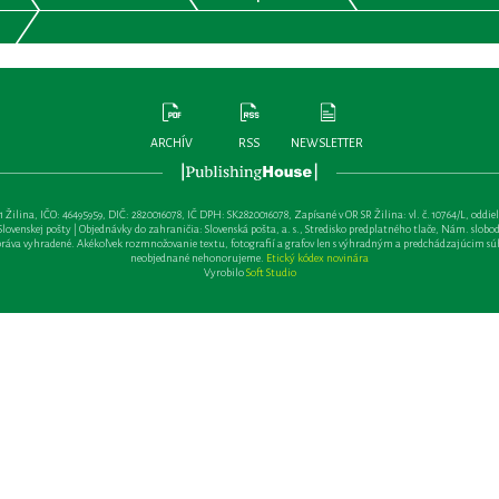
ARCHÍV
RSS
NEWSLETTER
lina, IČO: 46495959, DIČ: 2820016078, IČ DPH: SK2820016078, Zapísané v OR SR Žilina: vl. č. 10764/L, oddiel: Sa 
ovenskej pošty | Objednávky do zahraničia: Slovenská pošta, a. s., Stredisko predplatného tlače, Nám. slobody 
va vyhradené. Akékoľvek rozmnožovanie textu, fotografií a grafov len s výhradným a predchádzajúcim sú
neobjednané nehonorujeme.
Etický kódex novinára
Vyrobilo
Soft Studio