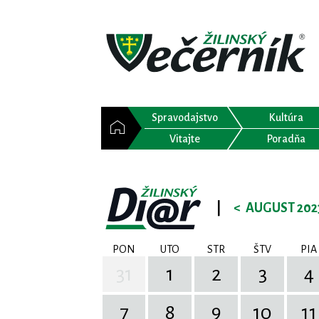
Spravodajstvo
Kultúra
Vitajte
Poradňa
|
<
AUGUST 202
PON
UTO
STR
ŠTV
PIA
31
1
2
3
4
7
8
9
10
11