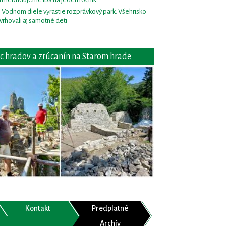
i Vodnom diele vyrastie rozprávkový park. Všehrisko
vrhovali aj samotné deti
c hradov a zrúcanín na Starom hrade
Kontakt
Predplatné
Archív