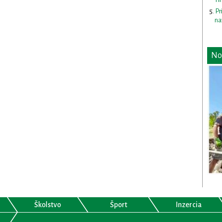
Pr
na
No
Školstvo
Šport
Inzercia