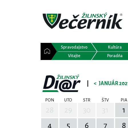
Spravodajstvo
Kultúra
Vitajte
Poradňa
|
<
JANUÁR 202
PON
UTO
STR
ŠTV
PIA
28
29
30
31
1
4
5
6
7
8