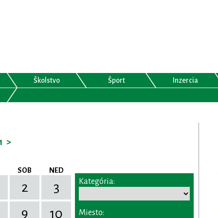
Školstvo
Šport
Inzercia
1
>
SOB
NED
Kategória:
2
3
9
10
Miesto: