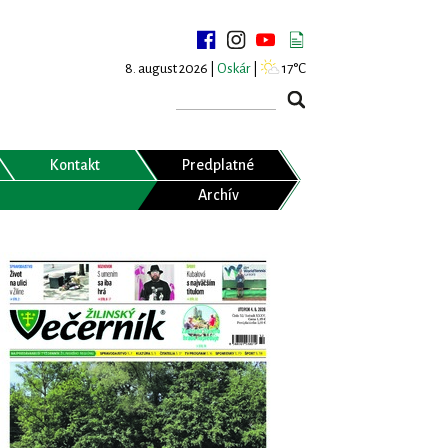
8. august 2026 |
Oskár
|
17°C
Kontakt
Predplatné
Archív