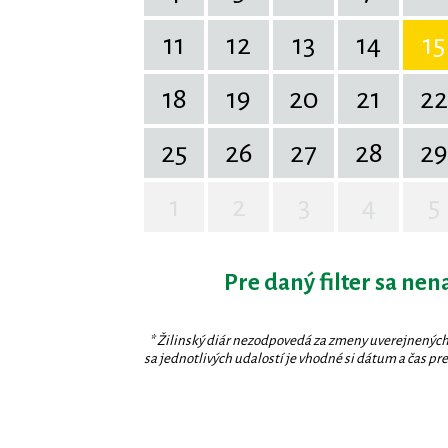
11
12
13
14
15
18
19
20
21
22
25
26
27
28
29
1
2
3
4
5
Pre daný filter sa nen
* Žilinský diár nezodpovedá za zmeny uverejnených
sa jednotlivých udalostí je vhodné si dátum a čas prev