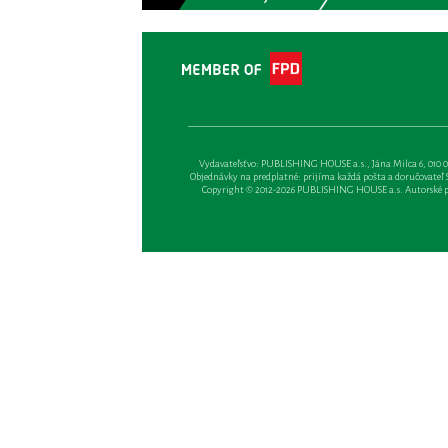
Vydavateľsťvo: PUBLISHING HOUSE a.s., Jána Milca 6, 010 01 Ži
Objednávky na predplatné: prijíma každá pošta a doručovateľ Sl
Copyright © 2012-2026 PUBLISHING HOUSE a.s. Autorské prá