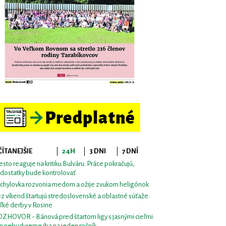
ČÍTANEJŠIE
24H
3 DNI
7 DNÍ
sto reaguje na kritiku Bulváru: Práce pokračujú,
dostatky bude kontrolovať
chylovka rozvonia medom a ožije zvukom heligónok
z víkend štartujú stredoslovenské a oblastné súťaže:
ľké derby v Rosine
ZHOVOR - Bánová pred štartom ligy s jasnými cieľmi:
m nebudujeme iba na jeden ročník