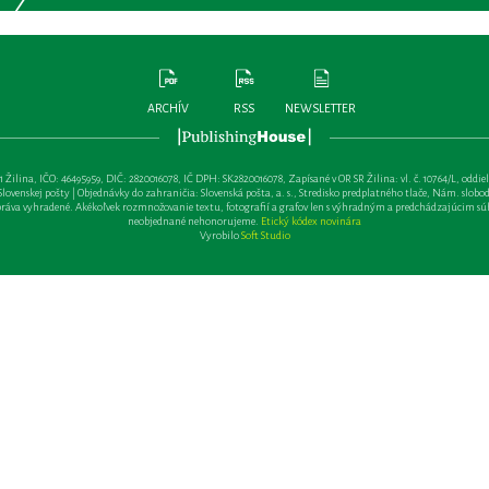
ARCHÍV
RSS
NEWSLETTER
lina, IČO: 46495959, DIČ: 2820016078, IČ DPH: SK2820016078, Zapísané v OR SR Žilina: vl. č. 10764/L, oddiel: Sa 
ovenskej pošty | Objednávky do zahraničia: Slovenská pošta, a. s., Stredisko predplatného tlače, Nám. slobody 
va vyhradené. Akékoľvek rozmnožovanie textu, fotografií a grafov len s výhradným a predchádzajúcim sú
neobjednané nehonorujeme.
Etický kódex novinára
Vyrobilo
Soft Studio