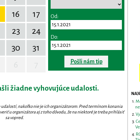
16
17
Od:
23
24
Do:
30
31
Pošli nám tip
6
7
ašli žiadne vyhovujúce udalosti.
NAJ
Me
 udalostí, nakoľko nie je ich organizátorom. Pred termínom konania
ne
eriť u organizátora aj z toho dôvodu, že na niektoré je treba prihlásiť
Vy
sa vopred.
Ce
Ve
RO
Tí