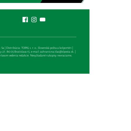
| Distribúcia: TOPAS, s. r. o., Slovenská pošta a kolportéri |
27, 810 05 Bratislava 15, e-mail:
zahranicna.tlac@slposta.sk
. |
hlasom vedenia redakcie. Nevyžiadané rukopisy nevraciame,