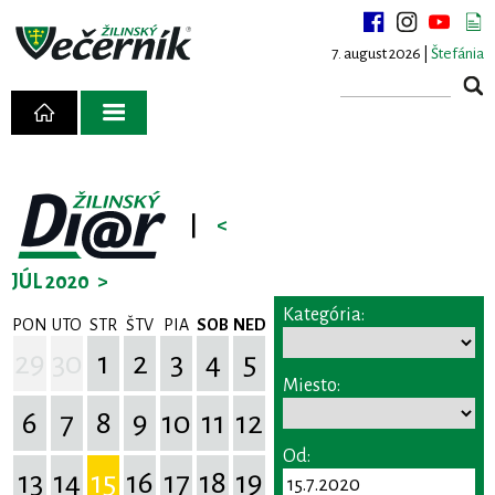
7. august 2026 |
Štefánia
|
<
JÚL 2020
>
Kategória:
PON
UTO
STR
ŠTV
PIA
SOB
NED
29
30
1
2
3
4
5
Miesto:
6
7
8
9
10
11
12
Od:
13
14
15
16
17
18
19