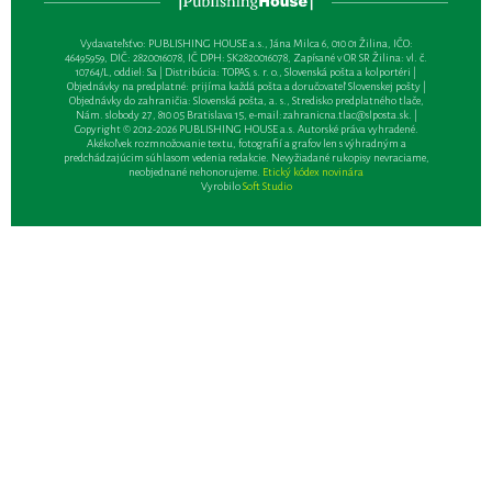
Vydavateľsťvo: PUBLISHING HOUSE a.s., Jána Milca 6, 010 01 Žilina, IČO:
46495959, DIČ: 2820016078, IČ DPH: SK2820016078, Zapísané v OR SR Žilina: vl. č.
10764/L, oddiel: Sa | Distribúcia: TOPAS, s. r. o., Slovenská pošta a kolportéri |
Objednávky na predplatné: prijíma každá pošta a doručovateľ Slovenskej pošty |
Objednávky do zahraničia: Slovenská pošta, a. s., Stredisko predplatného tlače,
Nám. slobody 27, 810 05 Bratislava 15, e-mail:
zahranicna.tlac@slposta.sk
. |
Copyright © 2012-2026 PUBLISHING HOUSE a.s. Autorské práva vyhradené.
Akékoľvek rozmnožovanie textu, fotografií a grafov len s výhradným a
predchádzajúcim súhlasom vedenia redakcie. Nevyžiadané rukopisy nevraciame,
neobjednané nehonorujeme.
Etický kódex novinára
Vyrobilo
Soft Studio