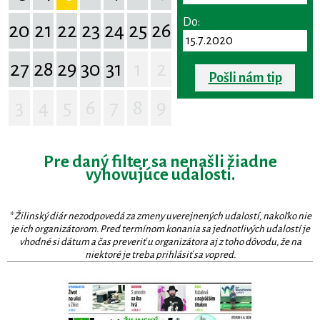
Do:
20
21
22
23
24
25
26
27
28
29
30
31
1
2
Pošli nám tip
3
4
5
6
7
8
9
Pre daný filter sa nenašli žiadne
vyhovujúce udalosti.
* Žilinský diár nezodpovedá za zmeny uverejnených udalostí, nakoľko nie
je ich organizátorom. Pred termínom konania sa jednotlivých udalostí je
vhodné si dátum a čas preveriť u organizátora aj z toho dôvodu, že na
niektoré je treba prihlásiť sa vopred.