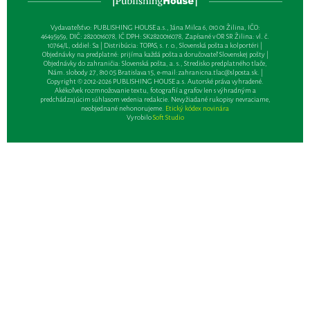
Vydavateľsťvo: PUBLISHING HOUSE a.s., Jána Milca 6, 010 01 Žilina, IČO:
46495959, DIČ: 2820016078, IČ DPH: SK2820016078, Zapísané v OR SR Žilina: vl. č.
10764/L, oddiel: Sa | Distribúcia: TOPAS, s. r. o., Slovenská pošta a kolportéri |
Objednávky na predplatné: prijíma každá pošta a doručovateľ Slovenskej pošty |
Objednávky do zahraničia: Slovenská pošta, a. s., Stredisko predplatného tlače,
Nám. slobody 27, 810 05 Bratislava 15, e-mail:
zahranicna.tlac@slposta.sk
. |
Copyright © 2012-2026 PUBLISHING HOUSE a.s. Autorské práva vyhradené.
Akékoľvek rozmnožovanie textu, fotografií a grafov len s výhradným a
predchádzajúcim súhlasom vedenia redakcie. Nevyžiadané rukopisy nevraciame,
neobjednané nehonorujeme.
Etický kódex novinára
Vyrobilo
Soft Studio