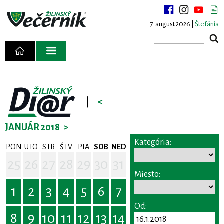
7. august 2026 |
Štefánia
|
<
JANUÁR 2018
>
Kategória:
PON
UTO
STR
ŠTV
PIA
SOB
NED
25
26
27
28
29
30
31
Miesto:
1
2
3
4
5
6
7
Od:
8
9
10
11
12
13
14