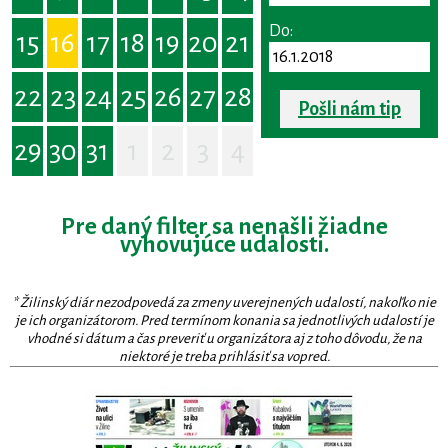
Do:
15
16
17
18
19
20
21
22
23
24
25
26
27
28
Pošli nám tip
29
30
31
1
2
3
4
Pre daný filter sa nenašli žiadne
vyhovujúce udalosti.
* Žilinský diár nezodpovedá za zmeny uverejnených udalostí, nakoľko nie
je ich organizátorom. Pred termínom konania sa jednotlivých udalostí je
vhodné si dátum a čas preveriť u organizátora aj z toho dôvodu, že na
niektoré je treba prihlásiť sa vopred.