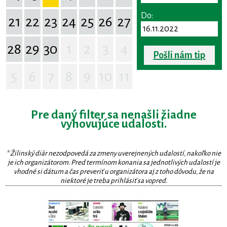
Do:
21
22
23
24
25
26
27
28
29
30
1
2
3
4
Pošli nám tip
5
6
7
8
9
10
11
Pre daný filter sa nenašli žiadne
vyhovujúce udalosti.
* Žilinský diár nezodpovedá za zmeny uverejnených udalostí, nakoľko nie
je ich organizátorom. Pred termínom konania sa jednotlivých udalostí je
vhodné si dátum a čas preveriť u organizátora aj z toho dôvodu, že na
niektoré je treba prihlásiť sa vopred.