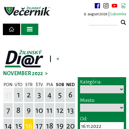
9. august 2026 |
Ľubomíra
|
<
NOVEMBER 2022
>
Kategória:
PON
UTO
STR
ŠTV
PIA
SOB
NED
31
1
2
3
4
5
6
Miesto:
7
8
9
10
11
12
13
Od:
14
15
16
17
18
19
20