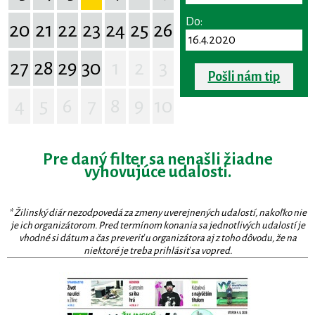
Do:
20
21
22
23
24
25
26
27
28
29
30
1
2
3
Pošli nám tip
4
5
6
7
8
9
10
Pre daný filter sa nenašli žiadne
vyhovujúce udalosti.
* Žilinský diár nezodpovedá za zmeny uverejnených udalostí, nakoľko nie
je ich organizátorom. Pred termínom konania sa jednotlivých udalostí je
vhodné si dátum a čas preveriť u organizátora aj z toho dôvodu, že na
niektoré je treba prihlásiť sa vopred.