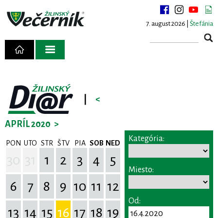
7. august 2026 |
Štefánia
|
<
APRÍL 2020
>
Kategória:
PON
UTO
STR
ŠTV
PIA
SOB
NED
30
31
1
2
3
4
5
Miesto:
6
7
8
9
10
11
12
Od:
13
14
15
16
17
18
19