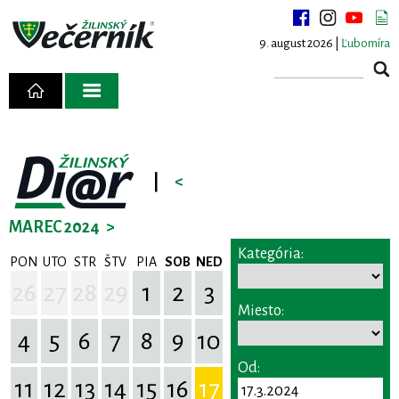
9. august 2026 |
Ľubomíra
|
<
MAREC 2024
>
Kategória:
PON
UTO
STR
ŠTV
PIA
SOB
NED
26
27
28
29
1
2
3
Miesto:
4
5
6
7
8
9
10
Od:
11
12
13
14
15
16
17