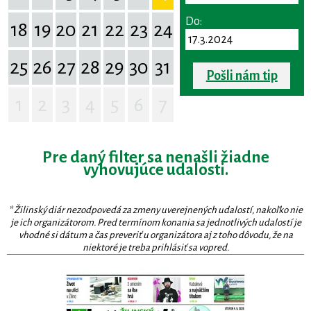
Do:
18
19
20
21
22
23
24
25
26
27
28
29
30
31
Pošli nám tip
1
2
3
4
5
6
7
Pre daný filter sa nenašli žiadne
vyhovujúce udalosti.
* Žilinský diár nezodpovedá za zmeny uverejnených udalostí, nakoľko nie
je ich organizátorom. Pred termínom konania sa jednotlivých udalostí je
vhodné si dátum a čas preveriť u organizátora aj z toho dôvodu, že na
niektoré je treba prihlásiť sa vopred.