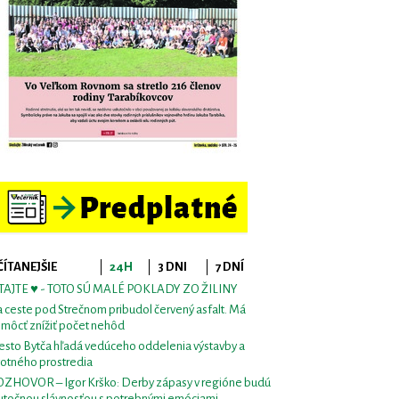
ČÍTANEJŠIE
24H
3 DNI
7 DNÍ
TAJTE ♥ - TOTO SÚ MALÉ POKLADY ZO ŽILINY
 ceste pod Strečnom pribudol červený asfalt. Má
môcť znížiť počet nehôd
sto Bytča hľadá vedúceho oddelenia výstavby a
votného prostredia
ZHOVOR – Igor Krško: Derby zápasy v regióne budú
utočnou slávnosťou s potrebnými emóciami