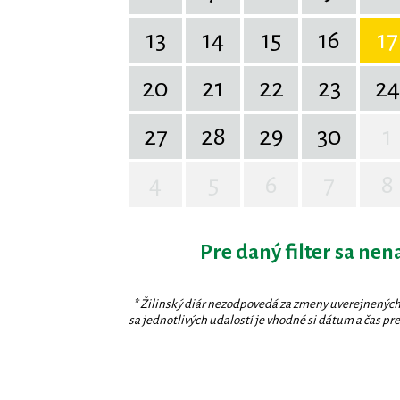
13
14
15
16
17
20
21
22
23
24
27
28
29
30
1
4
5
6
7
8
Pre daný filter sa nen
* Žilinský diár nezodpovedá za zmeny uverejnených
sa jednotlivých udalostí je vhodné si dátum a čas prev