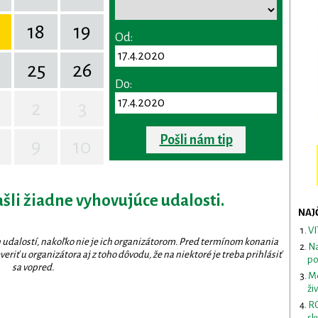
18
19
Od:
25
26
Do:
2
3
Pošli nám tip
9
10
ašli žiadne vyhovujúce udalosti.
NAJ
VI
 udalostí, nakoľko nie je ich organizátorom. Pred termínom konania
Na
eriť u organizátora aj z toho dôvodu, že na niektoré je treba prihlásiť
po
sa vopred.
Me
ži
RO
sk