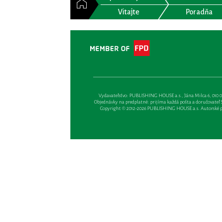
Vitajte
Poradňa
Vydavateľsťvo: PUBLISHING HOUSE a.s., Jána Milca 6, 010 01 Ži
Objednávky na predplatné: prijíma každá pošta a doručovateľ Sl
Copyright © 2012-2026 PUBLISHING HOUSE a.s. Autorské prá