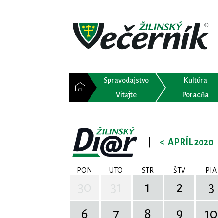
Spravodajstvo
Kultúra
Vitajte
Poradňa
|
<
APRÍL 2020
PON
UTO
STR
ŠTV
PIA
30
31
1
2
3
6
7
8
9
10