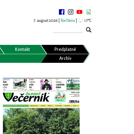
7. august 2026 |
Štefánia
|
17°C
Kontakt
Predplatné
Archív