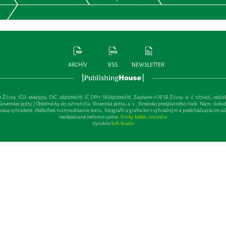
ARCHÍV
RSS
NEWSLETTER
lina, IČO: 46495959, DIČ: 2820016078, IČ DPH: SK2820016078, Zapísané v OR SR Žilina: vl. č. 10764/L, oddiel: Sa 
ovenskej pošty | Objednávky do zahraničia: Slovenská pošta, a. s., Stredisko predplatného tlače, Nám. slobody 
va vyhradené. Akékoľvek rozmnožovanie textu, fotografií a grafov len s výhradným a predchádzajúcim sú
neobjednané nehonorujeme.
Etický kódex novinára
Vyrobilo
Soft Studio