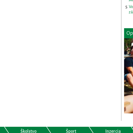
Vo
zá
Op
Školstvo
Šport
Inzercia