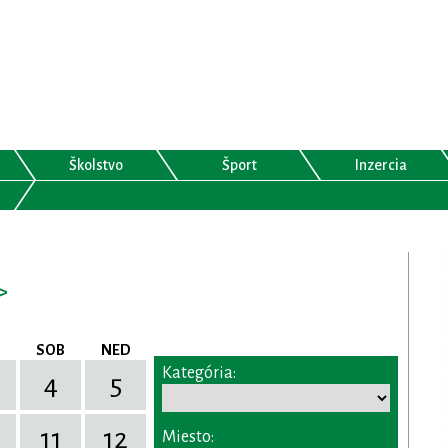
Školstvo
Šport
Inzercia
>
SOB
NED
Kategória:
4
5
11
12
Miesto: