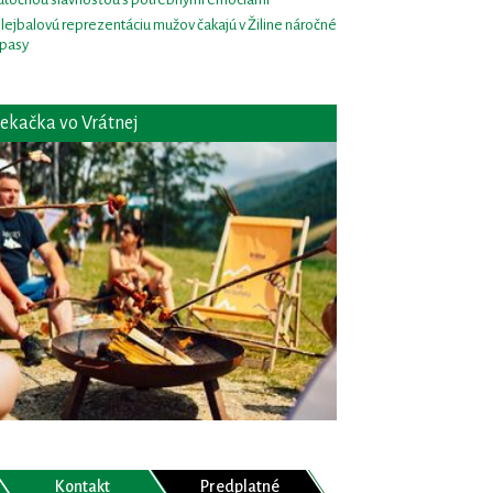
lejbalovú reprezentáciu mužov čakajú v Žiline náročné
pasy
ekačka vo Vrátnej
Kontakt
Predplatné