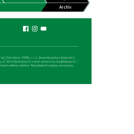
Archív
| Distribúcia: TOPAS, s. r. o., Slovenská pošta a kolportéri |
27, 810 05 Bratislava 15, e-mail:
zahranicna.tlac@slposta.sk
. |
hlasom vedenia redakcie. Nevyžiadané rukopisy nevraciame,