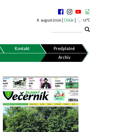
8. august 2026 |
Oskár
|
13°C
Kontakt
Predplatné
Archív