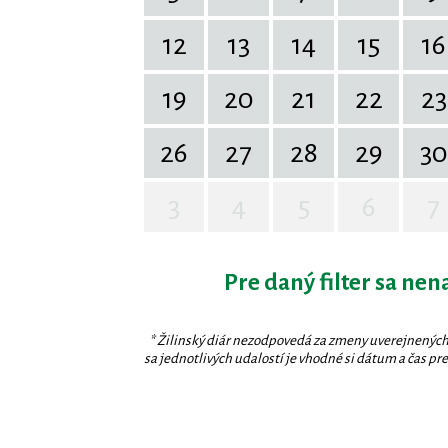
12
13
14
15
16
19
20
21
22
23
26
27
28
29
30
3
4
5
6
7
Pre daný filter sa nen
* Žilinský diár nezodpovedá za zmeny uverejnených
sa jednotlivých udalostí je vhodné si dátum a čas prev