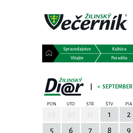
Spravodajstvo
Kultúra
Vitajte
Poradňa
|
<
SEPTEMBER 
PON
UTO
STR
ŠTV
PIA
29
30
31
1
2
5
6
7
8
9