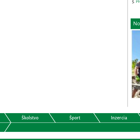
Pr
No
Školstvo
Šport
Inzercia