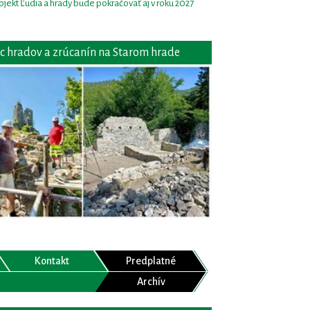
ojekt Ľudia a hrady bude pokračovať aj v roku 2027
c hradov a zrúcanín na Starom hrade
Kontakt
Predplatné
Archív