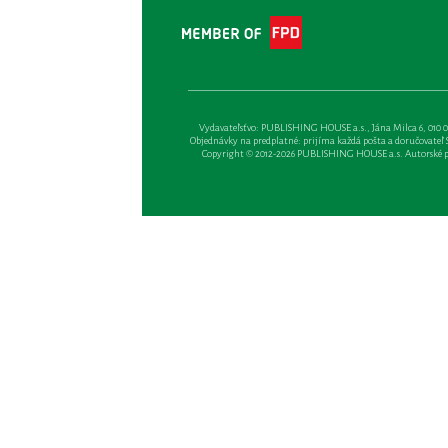
Vydavateľsťvo: PUBLISHING HOUSE a.s., Jána Milca 6, 010 01 Ži
Objednávky na predplatné: prijíma každá pošta a doručovateľ Sl
Copyright © 2012-2026 PUBLISHING HOUSE a.s. Autorské prá