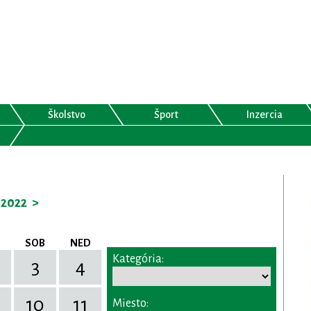
Školstvo
Šport
Inzercia
2022
>
SOB
NED
Kategória:
3
4
10
11
Miesto: