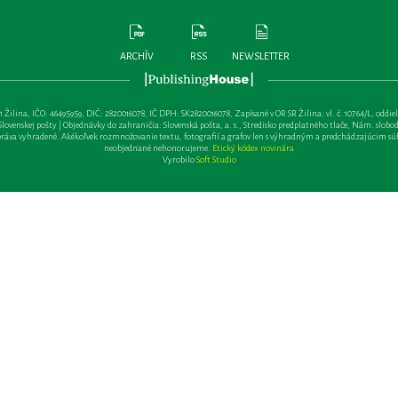
ARCHÍV
RSS
NEWSLETTER
lina, IČO: 46495959, DIČ: 2820016078, IČ DPH: SK2820016078, Zapísané v OR SR Žilina: vl. č. 10764/L, oddiel: Sa 
ovenskej pošty | Objednávky do zahraničia: Slovenská pošta, a. s., Stredisko predplatného tlače, Nám. slobody 
va vyhradené. Akékoľvek rozmnožovanie textu, fotografií a grafov len s výhradným a predchádzajúcim sú
neobjednané nehonorujeme.
Etický kódex novinára
Vyrobilo
Soft Studio