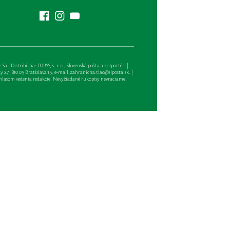
| Distribúcia: TOPAS, s. r. o., Slovenská pošta a kolportéri |
27, 810 05 Bratislava 15, e-mail:
zahranicna.tlac@slposta.sk
. |
hlasom vedenia redakcie. Nevyžiadané rukopisy nevraciame,