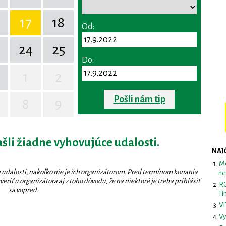
17
18
Od:
24
25
Do:
1
2
Pošli nám tip
8
9
ašli žiadne vyhovujúce udalosti.
NAJ
Me
 udalostí, nakoľko nie je ich organizátorom. Pred termínom konania
ne
eriť u organizátora aj z toho dôvodu, že na niektoré je treba prihlásiť
RO
sa vopred.
Tí
VI
Vy