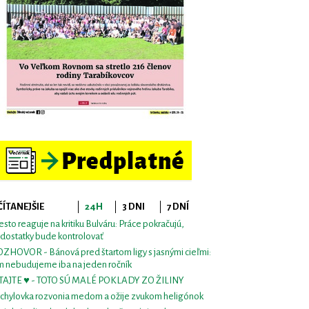
ČÍTANEJŠIE
24H
3 DNI
7 DNÍ
sto reaguje na kritiku Bulváru: Práce pokračujú,
dostatky bude kontrolovať
ZHOVOR - Bánová pred štartom ligy s jasnými cieľmi:
m nebudujeme iba na jeden ročník
TAJTE ♥ - TOTO SÚ MALÉ POKLADY ZO ŽILINY
chylovka rozvonia medom a ožije zvukom heligónok