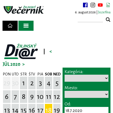
6. august 2026 |
Jozefína
|
<
JÚL 2020
>
Kategória:
PON
UTO
STR
ŠTV
PIA
SOB
NED
29
30
1
2
3
4
5
Miesto:
6
7
8
9
10
11
12
Od:
13
14
15
16
17
18
19