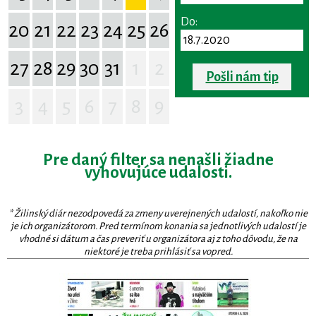
Do:
20
21
22
23
24
25
26
27
28
29
30
31
1
2
Pošli nám tip
3
4
5
6
7
8
9
Pre daný filter sa nenašli žiadne
vyhovujúce udalosti.
* Žilinský diár nezodpovedá za zmeny uverejnených udalostí, nakoľko nie
je ich organizátorom. Pred termínom konania sa jednotlivých udalostí je
vhodné si dátum a čas preveriť u organizátora aj z toho dôvodu, že na
niektoré je treba prihlásiť sa vopred.