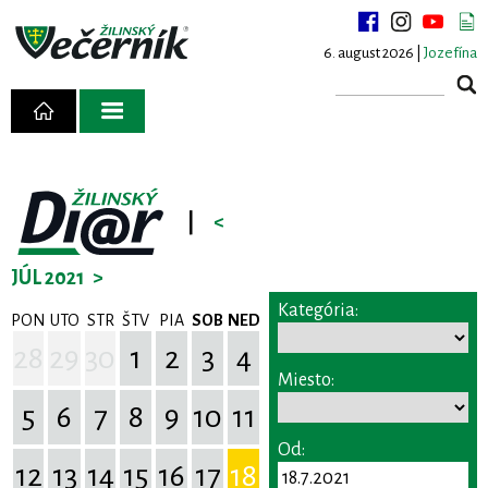
6. august 2026 |
Jozefína
|
<
JÚL 2021
>
Kategória:
PON
UTO
STR
ŠTV
PIA
SOB
NED
28
29
30
1
2
3
4
Miesto:
5
6
7
8
9
10
11
Od:
12
13
14
15
16
17
18