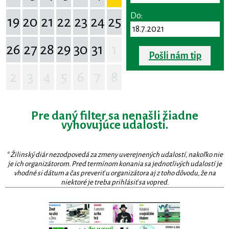
Do:
19
20
21
22
23
24
25
26
27
28
29
30
31
1
Pošli nám tip
2
3
4
5
6
7
8
Pre daný filter sa nenašli žiadne
vyhovujúce udalosti.
* Žilinský diár nezodpovedá za zmeny uverejnených udalostí, nakoľko nie
je ich organizátorom. Pred termínom konania sa jednotlivých udalostí je
vhodné si dátum a čas preveriť u organizátora aj z toho dôvodu, že na
niektoré je treba prihlásiť sa vopred.