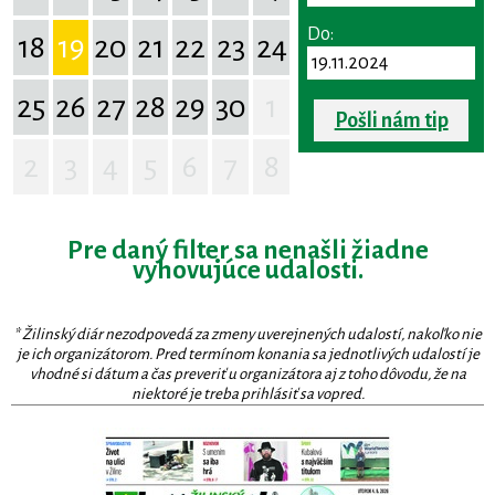
Do:
18
19
20
21
22
23
24
25
26
27
28
29
30
1
Pošli nám tip
2
3
4
5
6
7
8
Pre daný filter sa nenašli žiadne
vyhovujúce udalosti.
* Žilinský diár nezodpovedá za zmeny uverejnených udalostí, nakoľko nie
je ich organizátorom. Pred termínom konania sa jednotlivých udalostí je
vhodné si dátum a čas preveriť u organizátora aj z toho dôvodu, že na
niektoré je treba prihlásiť sa vopred.