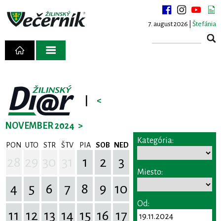
7. august 2026 |
Štefánia
|
<
NOVEMBER 2024
>
Kategória:
PON
UTO
STR
ŠTV
PIA
SOB
NED
28
29
30
31
1
2
3
Miesto:
4
5
6
7
8
9
10
Od:
11
12
13
14
15
16
17