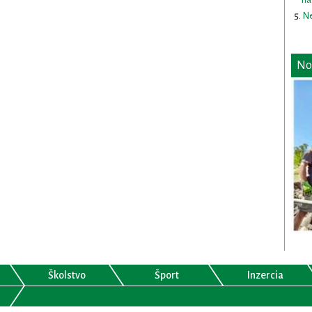
Ne
No
Školstvo
Šport
Inzercia