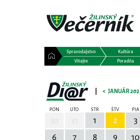
Spravodajstvo
Kultúra
Vitajte
Poradňa
|
<
JANUÁR 202
PON
UTO
STR
ŠTV
PIA
30
31
1
2
3
6
7
8
9
10