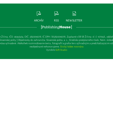
ARCHÍV
RSS
NEWSLETTER
lina, IČO: 46495959, DIČ: 2820016078, IČ DPH: SK2820016078, Zapísané v OR SR Žilina: vl. č. 10764/L, oddiel: Sa 
ovenskej pošty | Objednávky do zahraničia: Slovenská pošta, a. s., Stredisko predplatného tlače, Nám. slobody 
va vyhradené. Akékoľvek rozmnožovanie textu, fotografií a grafov len s výhradným a predchádzajúcim sú
neobjednané nehonorujeme.
Etický kódex novinára
Vyrobilo
Soft Studio