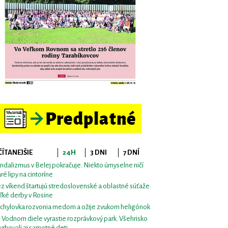
ČÍTANEJŠIE
24H
3 DNI
7 DNÍ
ndalizmus v Belej pokračuje. Niekto úmyselne ničí
aré lipy na cintoríne
z víkend štartujú stredoslovenské a oblastné súťaže:
ľké derby v Rosine
chylovka rozvonia medom a ožije zvukom heligónok
i Vodnom diele vyrastie rozprávkový park. Všehrisko
vrhovali aj samotné deti