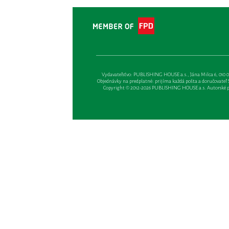
Vydavateľsťvo: PUBLISHING HOUSE a.s., Jána Milca 6, 010 01 Ži
Objednávky na predplatné: prijíma každá pošta a doručovateľ Sl
Copyright © 2012-2026 PUBLISHING HOUSE a.s. Autorské prá