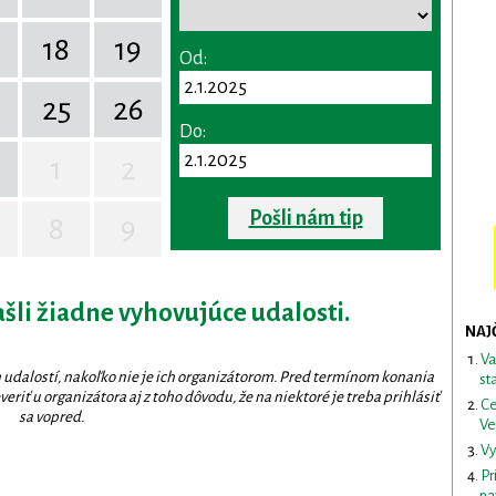
18
19
Od:
25
26
Do:
1
2
Pošli nám tip
8
9
ašli žiadne vyhovujúce udalosti.
NAJ
Va
 udalostí, nakoľko nie je ich organizátorom. Pred termínom konania
st
eriť u organizátora aj z toho dôvodu, že na niektoré je treba prihlásiť
Ce
sa vopred.
Ve
Vy
Pr
na