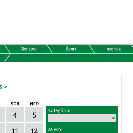
Školstvo
Šport
Inzercia
5
>
SOB
NED
Kategória:
4
5
11
12
Miesto: