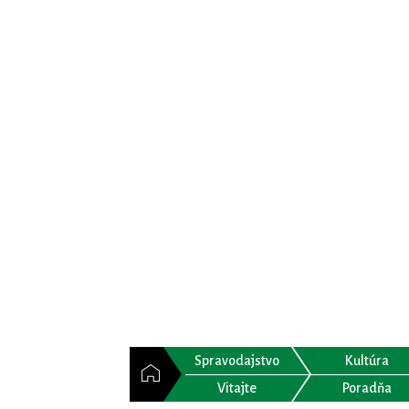
Spravodajstvo
Kultúra
Vitajte
Poradňa