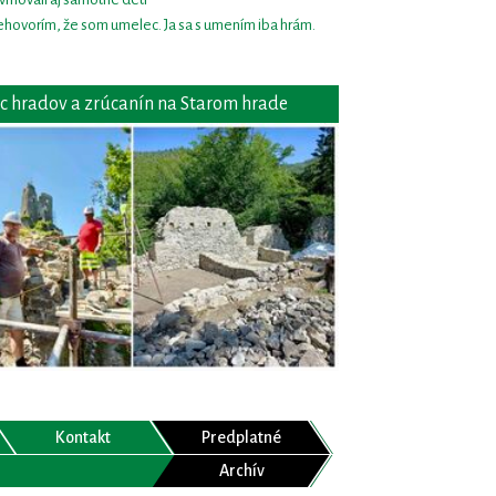
hovorím, že som umelec. Ja sa s umením iba hrám.
c hradov a zrúcanín na Starom hrade
Kontakt
Predplatné
Archív