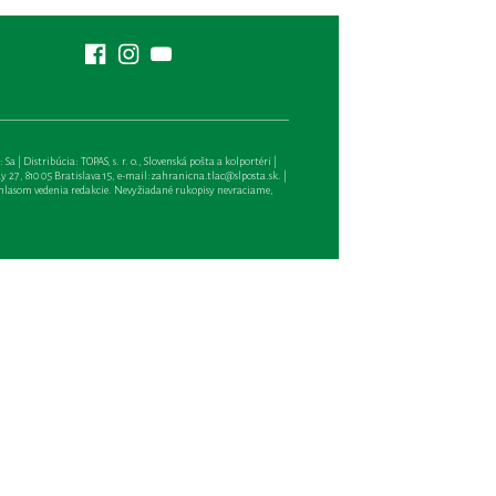
| Distribúcia: TOPAS, s. r. o., Slovenská pošta a kolportéri |
27, 810 05 Bratislava 15, e-mail:
zahranicna.tlac@slposta.sk
. |
hlasom vedenia redakcie. Nevyžiadané rukopisy nevraciame,