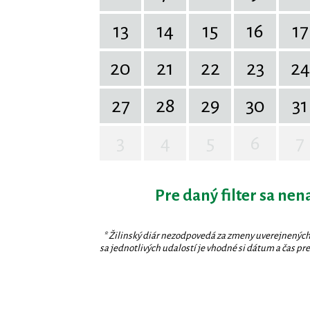
13
14
15
16
17
20
21
22
23
24
27
28
29
30
31
3
4
5
6
7
Pre daný filter sa nen
* Žilinský diár nezodpovedá za zmeny uverejnených
sa jednotlivých udalostí je vhodné si dátum a čas prev