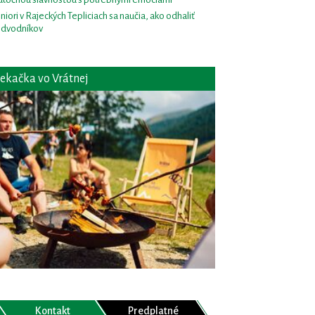
niori v Rajeckých Tepliciach sa naučia, ako odhaliť
dvodníkov
ekačka vo Vrátnej
Kontakt
Predplatné