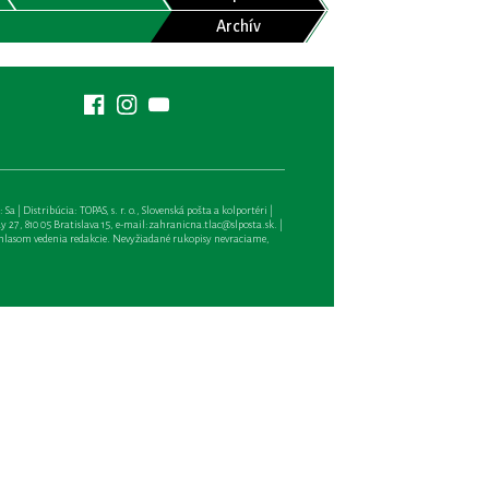
Archív
| Distribúcia: TOPAS, s. r. o., Slovenská pošta a kolportéri |
27, 810 05 Bratislava 15, e-mail:
zahranicna.tlac@slposta.sk
. |
hlasom vedenia redakcie. Nevyžiadané rukopisy nevraciame,