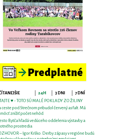
ČÍTANEJŠIE
24H
3 DNI
7 DNÍ
TAJTE ♥ - TOTO SÚ MALÉ POKLADY ZO ŽILINY
 ceste pod Strečnom pribudol červený asfalt. Má
môcť znížiť počet nehôd
sto Bytča hľadá vedúceho oddelenia výstavby a
votného prostredia
ZHOVOR – Igor Krško: Derby zápasy v regióne budú
utočnou slávnosťou s potrebnými emóciami