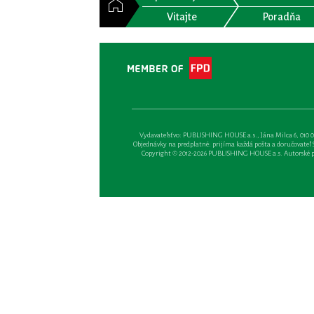
Vitajte
Poradňa
Vydavateľsťvo: PUBLISHING HOUSE a.s., Jána Milca 6, 010 01 Ži
Objednávky na predplatné: prijíma každá pošta a doručovateľ Sl
Copyright © 2012-2026 PUBLISHING HOUSE a.s. Autorské prá