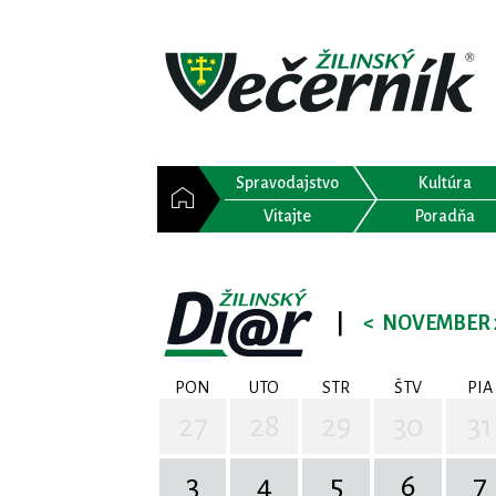
Spravodajstvo
Kultúra
Vitajte
Poradňa
|
<
NOVEMBER 
PON
UTO
STR
ŠTV
PIA
27
28
29
30
31
3
4
5
6
7