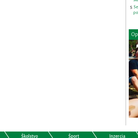
Se
po
Op
Školstvo
Šport
Inzercia