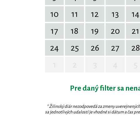
10
11
12
13
14
17
18
19
20
21
24
25
26
27
28
1
2
3
4
5
Pre daný filter sa nen
* Žilinský diár nezodpovedá za zmeny uverejnených
sa jednotlivých udalostí je vhodné si dátum a čas prev