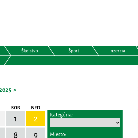
Školstvo
Šport
Inzercia
2025
>
SOB
NED
Kategória:
1
2
8
9
Miesto: