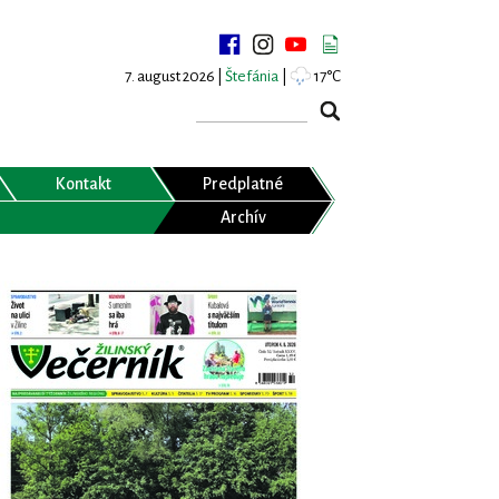
7. august 2026 |
Štefánia
|
17°C
Kontakt
Predplatné
Archív