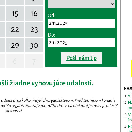
15
16
Od:
22
23
Do:
29
30
Pošli nám tip
6
7
ašli žiadne vyhovujúce udalosti.
NAJ
VI
 udalostí, nakoľko nie je ich organizátorom. Pred termínom konania
Na
eriť u organizátora aj z toho dôvodu, že na niektoré je treba prihlásiť
po
sa vopred.
Me
ži
RO
sk