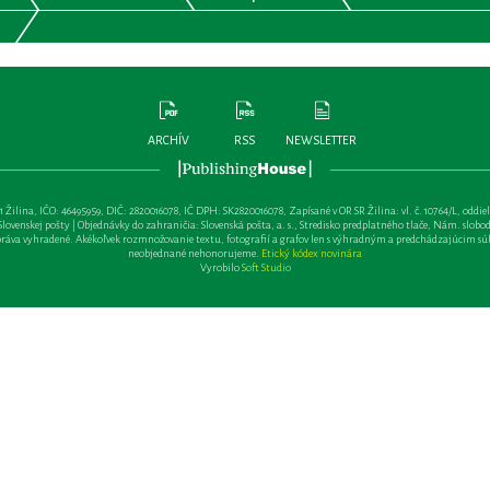
ARCHÍV
RSS
NEWSLETTER
lina, IČO: 46495959, DIČ: 2820016078, IČ DPH: SK2820016078, Zapísané v OR SR Žilina: vl. č. 10764/L, oddiel: Sa 
ovenskej pošty | Objednávky do zahraničia: Slovenská pošta, a. s., Stredisko predplatného tlače, Nám. slobody 
va vyhradené. Akékoľvek rozmnožovanie textu, fotografií a grafov len s výhradným a predchádzajúcim sú
neobjednané nehonorujeme.
Etický kódex novinára
Vyrobilo
Soft Studio