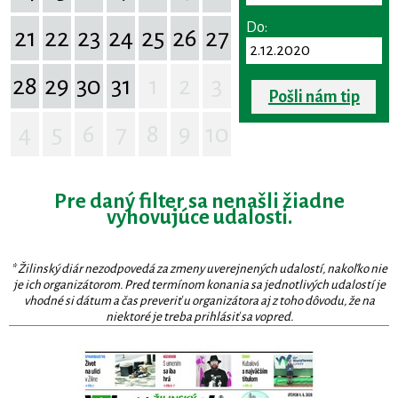
Do:
21
22
23
24
25
26
27
28
29
30
31
1
2
3
Pošli nám tip
4
5
6
7
8
9
10
Pre daný filter sa nenašli žiadne
vyhovujúce udalosti.
* Žilinský diár nezodpovedá za zmeny uverejnených udalostí, nakoľko nie
je ich organizátorom. Pred termínom konania sa jednotlivých udalostí je
vhodné si dátum a čas preveriť u organizátora aj z toho dôvodu, že na
niektoré je treba prihlásiť sa vopred.