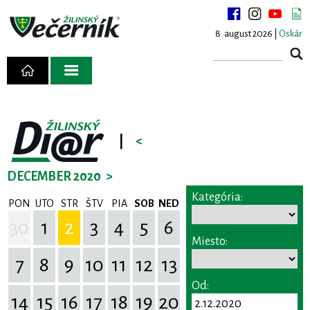
8. august 2026 |
Oskár
|
<
DECEMBER 2020
>
Kategória:
PON
UTO
STR
ŠTV
PIA
SOB
NED
30
1
2
3
4
5
6
Miesto:
7
8
9
10
11
12
13
Od:
14
15
16
17
18
19
20