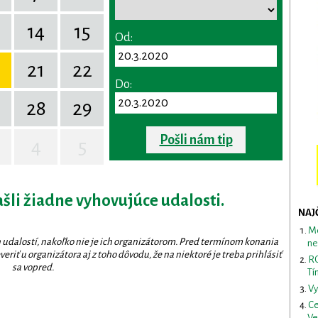
14
15
Od:
0
21
22
Do:
28
29
Pošli nám tip
4
5
ašli žiadne vyhovujúce udalosti.
NAJ
Me
 udalostí, nakoľko nie je ich organizátorom. Pred termínom konania
ne
eriť u organizátora aj z toho dôvodu, že na niektoré je treba prihlásiť
RO
sa vopred.
Tí
Vy
Ce
Ve