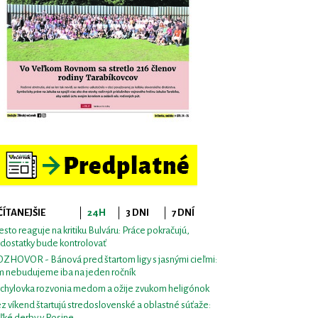
ČÍTANEJŠIE
24H
3 DNI
7 DNÍ
sto reaguje na kritiku Bulváru: Práce pokračujú,
dostatky bude kontrolovať
ZHOVOR - Bánová pred štartom ligy s jasnými cieľmi:
m nebudujeme iba na jeden ročník
chylovka rozvonia medom a ožije zvukom heligónok
z víkend štartujú stredoslovenské a oblastné súťaže:
ľké derby v Rosine