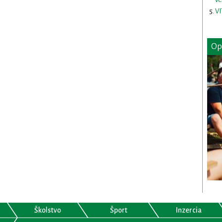
VI
Op
Školstvo
Šport
Inzercia