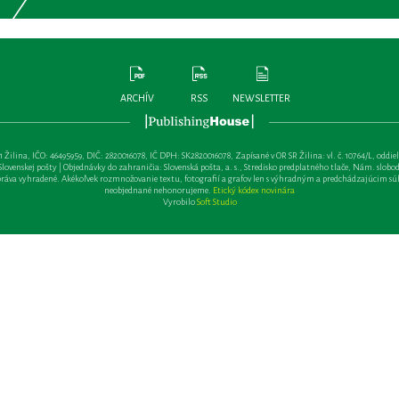
ARCHÍV
RSS
NEWSLETTER
lina, IČO: 46495959, DIČ: 2820016078, IČ DPH: SK2820016078, Zapísané v OR SR Žilina: vl. č. 10764/L, oddiel: Sa 
ovenskej pošty | Objednávky do zahraničia: Slovenská pošta, a. s., Stredisko predplatného tlače, Nám. slobody 
va vyhradené. Akékoľvek rozmnožovanie textu, fotografií a grafov len s výhradným a predchádzajúcim sú
neobjednané nehonorujeme.
Etický kódex novinára
Vyrobilo
Soft Studio