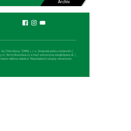
Archív
| Distribúcia: TOPAS, s. r. o., Slovenská pošta a kolportéri |
27, 810 05 Bratislava 15, e-mail:
zahranicna.tlac@slposta.sk
. |
hlasom vedenia redakcie. Nevyžiadané rukopisy nevraciame,