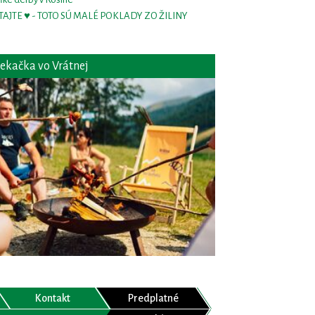
TAJTE ♥ - TOTO SÚ MALÉ POKLADY ZO ŽILINY
ekačka vo Vrátnej
Kontakt
Predplatné