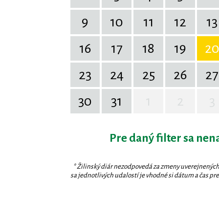
9
10
11
12
13
16
17
18
19
2
23
24
25
26
27
30
31
1
2
3
Pre daný filter sa nen
* Žilinský diár nezodpovedá za zmeny uverejnených
sa jednotlivých udalostí je vhodné si dátum a čas prev