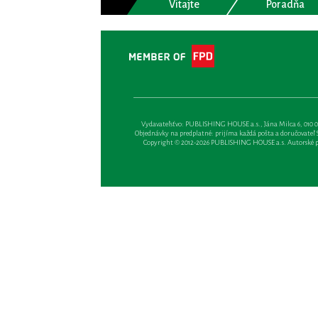
Vitajte
Poradňa
Vydavateľsťvo: PUBLISHING HOUSE a.s., Jána Milca 6, 010 01 Ži
Objednávky na predplatné: prijíma každá pošta a doručovateľ Sl
Copyright © 2012-2026 PUBLISHING HOUSE a.s. Autorské prá