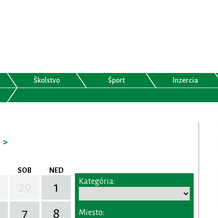
Školstvo
Šport
Inzercia
>
SOB
NED
Kategória:
29
1
7
8
Miesto: