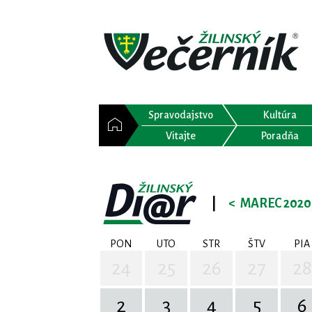
Spravodajstvo
Kultúra
Vitajte
Poradňa
|
<
MAREC 2020
PON
UTO
STR
ŠTV
PIA
24
25
26
27
28
2
3
4
5
6