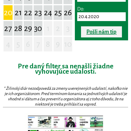
Do:
20
21
22
23
24
25
26
27
28
29
30
1
2
3
Pošli nám tip
4
5
6
7
8
9
10
Pre daný filter sa nenašli žiadne
vyhovujúce udalosti.
* Žilinský diár nezodpovedá za zmeny uverejnených udalostí, nakoľko nie
je ich organizátorom. Pred termínom konania sa jednotlivých udalostí je
vhodné si dátum a čas preveriť u organizátora aj z toho dôvodu, že na
niektoré je treba prihlásiť sa vopred.