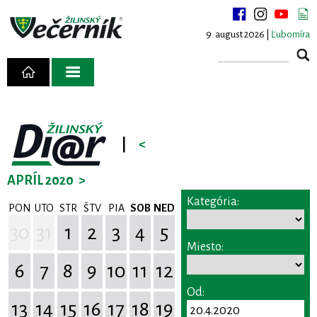
9. august 2026 |
Ľubomíra
|
<
APRÍL 2020
>
Kategória:
PON
UTO
STR
ŠTV
PIA
SOB
NED
30
31
1
2
3
4
5
Miesto:
6
7
8
9
10
11
12
Od:
13
14
15
16
17
18
19