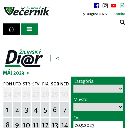
9. august 2026 |
Ľubomíra
|
<
MÁJ 2023
>
Kategória:
PON
UTO
STR
ŠTV
PIA
SOB
NED
24
25
26
27
28
29
30
Miesto:
1
2
3
4
5
6
7
Od:
8
9
10
11
12
13
14