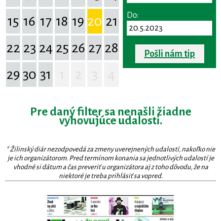
Do:
15
16
17
18
19
20
21
22
23
24
25
26
27
28
Pošli nám tip
29
30
31
1
2
3
4
Pre daný filter sa nenašli žiadne
vyhovujúce udalosti.
* Žilinský diár nezodpovedá za zmeny uverejnených udalostí, nakoľko nie
je ich organizátorom. Pred termínom konania sa jednotlivých udalostí je
vhodné si dátum a čas preveriť u organizátora aj z toho dôvodu, že na
niektoré je treba prihlásiť sa vopred.