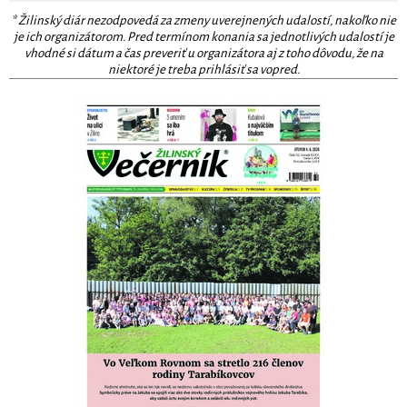
* Žilinský diár nezodpovedá za zmeny uverejnených udalostí, nakoľko nie
je ich organizátorom. Pred termínom konania sa jednotlivých udalostí je
vhodné si dátum a čas preveriť u organizátora aj z toho dôvodu, že na
niektoré je treba prihlásiť sa vopred.