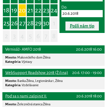
Do:
18
19
20
21
22
23
24
25
26
27
28
29
30
1
Pošli nám tip
2
3
4
5
6
7
8
Vernisáž- AMFO 2018
20.6.2018 16:00
Miesto:
Makovického dom Žilina
Kategória:
Výstavy
WebSupport Roadshow 2018 (Žilina)
20.6. 17:00 - 19:00
Miesto:
Banka Žilina, Legionárska 1, Žilina
Kategória:
Vzdelávanie
Poď sa s nami zašpiniť II.
20.6.2018 18:00
Miesto:
Železničná stanica Žilina