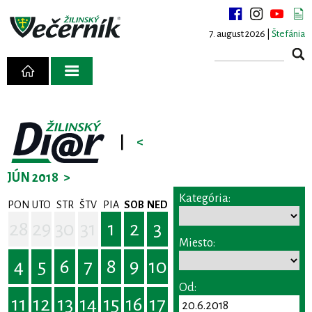
7. august 2026 |
Štefánia
|
<
JÚN 2018
>
Kategória:
PON
UTO
STR
ŠTV
PIA
SOB
NED
28
29
30
31
1
2
3
Miesto:
4
5
6
7
8
9
10
Od:
11
12
13
14
15
16
17