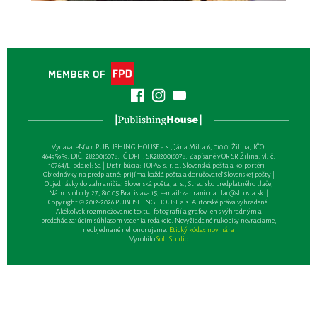
Vydavateľsťvo: PUBLISHING HOUSE a.s., Jána Milca 6, 010 01 Žilina, IČO:
46495959, DIČ: 2820016078, IČ DPH: SK2820016078, Zapísané v OR SR Žilina: vl. č.
10764/L, oddiel: Sa | Distribúcia: TOPAS, s. r. o., Slovenská pošta a kolportéri |
Objednávky na predplatné: prijíma každá pošta a doručovateľ Slovenskej pošty |
Objednávky do zahraničia: Slovenská pošta, a. s., Stredisko predplatného tlače,
Nám. slobody 27, 810 05 Bratislava 15, e-mail:
zahranicna.tlac@slposta.sk
. |
Copyright © 2012-2026 PUBLISHING HOUSE a.s. Autorské práva vyhradené.
Akékoľvek rozmnožovanie textu, fotografií a grafov len s výhradným a
predchádzajúcim súhlasom vedenia redakcie. Nevyžiadané rukopisy nevraciame,
neobjednané nehonorujeme.
Etický kódex novinára
Vyrobilo
Soft Studio