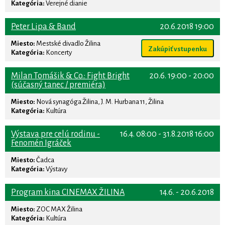
Kategória:
Verejné dianie
Peter Lipa & Band
20.6.2018 19:00
Miesto:
Mestské divadlo Žilina
Zakúpiť vstupenku
Kategória:
Koncerty
Milan Tomášik & Co.: Fight Bright
20.6. 19:00 - 20:00
(súčasný tanec / premiéra)
Miesto:
Nová synagóga Žilina, J. M. Hurbana 11, Žilina
Kategória:
Kultúra
Výstava pre celú rodinu -
16.4. 08:00 - 31.8.2018 16:00
Fenomén Igráček
Miesto:
Čadca
Kategória:
Výstavy
Program kina CINEMAX ŽILINA
14.6. - 20.6.2018
Miesto:
ZOC MAX Žilina
Kategória:
Kultúra