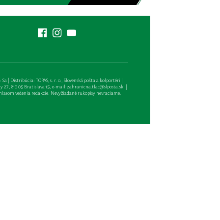
| Distribúcia: TOPAS, s. r. o., Slovenská pošta a kolportéri |
27, 810 05 Bratislava 15, e-mail:
zahranicna.tlac@slposta.sk
. |
hlasom vedenia redakcie. Nevyžiadané rukopisy nevraciame,