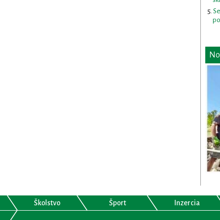
Se
po
No
Školstvo
Šport
Inzercia