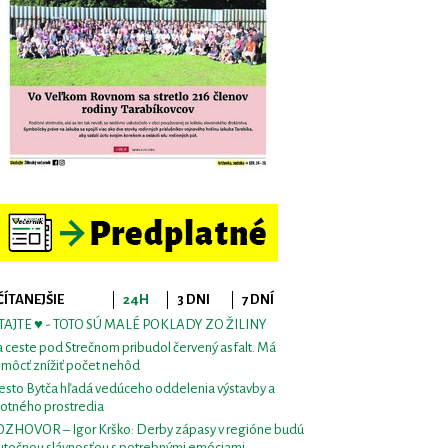
ČÍTANEJŠIE
24H
3 DNI
7 DNÍ
TAJTE ♥ - TOTO SÚ MALÉ POKLADY ZO ŽILINY
 ceste pod Strečnom pribudol červený asfalt. Má
môcť znížiť počet nehôd
sto Bytča hľadá vedúceho oddelenia výstavby a
votného prostredia
ZHOVOR – Igor Krško: Derby zápasy v regióne budú
utočnou slávnosťou s potrebnými emóciami