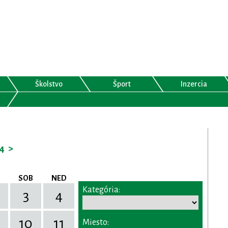
Školstvo
Šport
Inzercia
4
>
SOB
NED
Kategória:
3
4
10
11
Miesto: