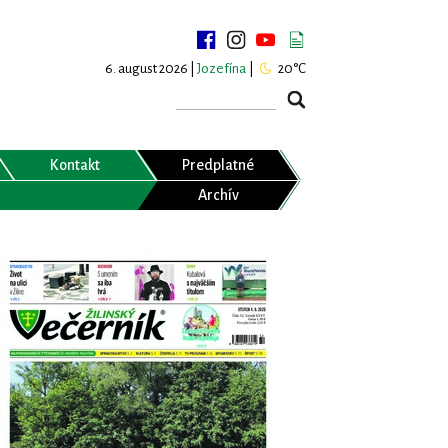
6. august 2026 |
Jozefína
|
20°C
Kontakt
Predplatné
Archív