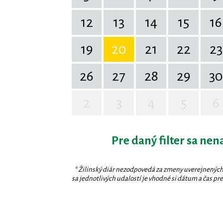
12
13
14
15
16
19
20
21
22
23
26
27
28
29
30
2
3
4
5
6
Pre daný filter sa nen
* Žilinský diár nezodpovedá za zmeny uverejnených
sa jednotlivých udalostí je vhodné si dátum a čas prev