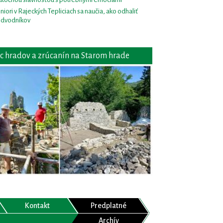
niori v Rajeckých Tepliciach sa naučia, ako odhaliť
dvodníkov
c hradov a zrúcanín na Starom hrade
Kontakt
Predplatné
Archív