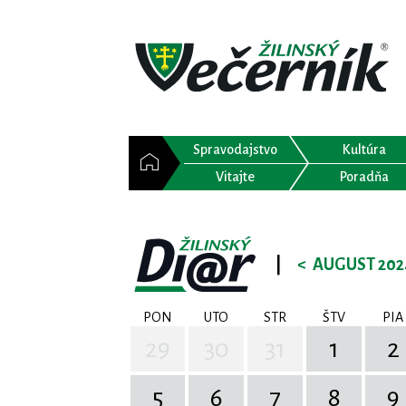
Spravodajstvo
Kultúra
Vitajte
Poradňa
|
<
AUGUST 202
PON
UTO
STR
ŠTV
PIA
29
30
31
1
2
5
6
7
8
9