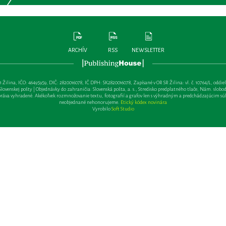
ARCHÍV
RSS
NEWSLETTER
lina, IČO: 46495959, DIČ: 2820016078, IČ DPH: SK2820016078, Zapísané v OR SR Žilina: vl. č. 10764/L, oddiel: Sa 
ovenskej pošty | Objednávky do zahraničia: Slovenská pošta, a. s., Stredisko predplatného tlače, Nám. slobody 
va vyhradené. Akékoľvek rozmnožovanie textu, fotografií a grafov len s výhradným a predchádzajúcim sú
neobjednané nehonorujeme.
Etický kódex novinára
Vyrobilo
Soft Studio