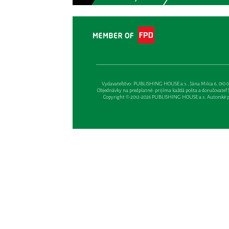
Vydavateľsťvo: PUBLISHING HOUSE a.s., Jána Milca 6, 010 01 Ži
Objednávky na predplatné: prijíma každá pošta a doručovateľ Sl
Copyright © 2012-2026 PUBLISHING HOUSE a.s. Autorské prá