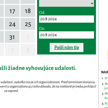
17
18
Od:
24
25
Do:
31
1
Pošli nám tip
7
8
ašli žiadne vyhovujúce udalosti.
NAJ
VI
 udalostí, nakoľko nie je ich organizátorom. Pred termínom konania
Na
eriť u organizátora aj z toho dôvodu, že na niektoré je treba prihlásiť
po
sa vopred.
Me
ži
RO
sk