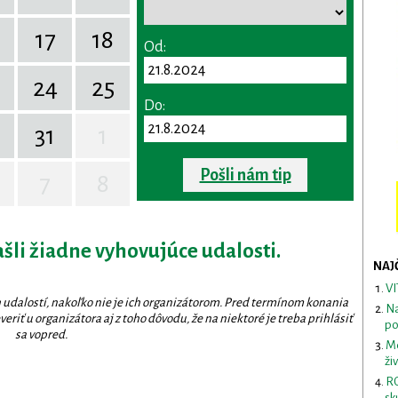
17
18
Od:
24
25
Do:
31
1
Pošli nám tip
7
8
ašli žiadne vyhovujúce udalosti.
NAJ
VI
 udalostí, nakoľko nie je ich organizátorom. Pred termínom konania
Na
eriť u organizátora aj z toho dôvodu, že na niektoré je treba prihlásiť
po
sa vopred.
Me
ži
RO
sk