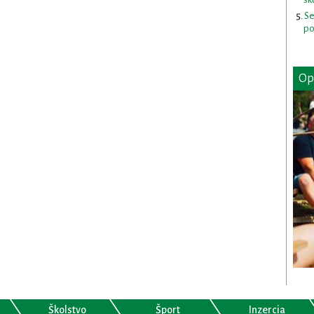
Se
po
Op
Školstvo
Šport
Inzercia