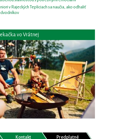
niori v Rajeckých Tepliciach sa naučia, ako odhaliť
dvodníkov
ekačka vo Vrátnej
Kontakt
Predplatné