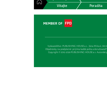
Vitajte
Poradňa
Vydavateľsťvo: PUBLISHING HOUSE a.s., Jána Milca 6, 010 01 Ži
Objednávky na predplatné: prijíma každá pošta a doručovateľ Sl
Copyright © 2012-2026 PUBLISHING HOUSE a.s. Autorské prá