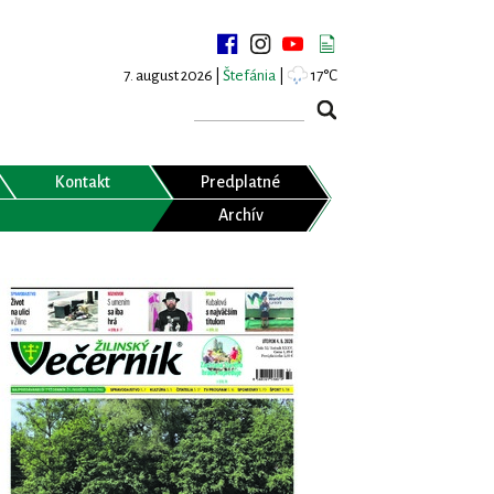
7. august 2026 |
Štefánia
|
17°C
Kontakt
Predplatné
Archív