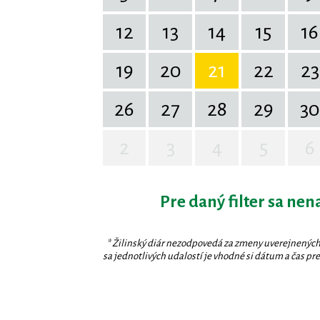
12
13
14
15
16
19
20
21
22
23
26
27
28
29
30
2
3
4
5
6
Pre daný filter sa nen
* Žilinský diár nezodpovedá za zmeny uverejnených
sa jednotlivých udalostí je vhodné si dátum a čas prev