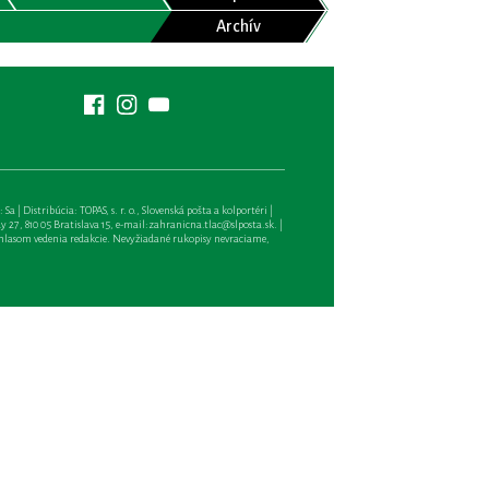
Archív
| Distribúcia: TOPAS, s. r. o., Slovenská pošta a kolportéri |
27, 810 05 Bratislava 15, e-mail:
zahranicna.tlac@slposta.sk
. |
hlasom vedenia redakcie. Nevyžiadané rukopisy nevraciame,