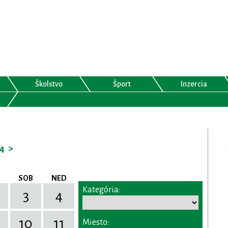
Školstvo
Šport
Inzercia
4
>
SOB
NED
Kategória:
3
4
10
11
Miesto: