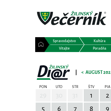
Spravodajstvo
Kultúra
Vitajte
Poradňa
|
<
AUGUST 202
PON
UTO
STR
ŠTV
PIA
29
30
31
1
2
5
6
7
8
9