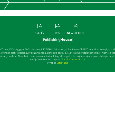
ARCHÍV
RSS
NEWSLETTER
lina, IČO: 46495959, DIČ: 2820016078, IČ DPH: SK2820016078, Zapísané v OR SR Žilina: vl. č. 10764/L, oddiel: Sa 
ovenskej pošty | Objednávky do zahraničia: Slovenská pošta, a. s., Stredisko predplatného tlače, Nám. slobody 
va vyhradené. Akékoľvek rozmnožovanie textu, fotografií a grafov len s výhradným a predchádzajúcim sú
neobjednané nehonorujeme.
Etický kódex novinára
Vyrobilo
Soft Studio