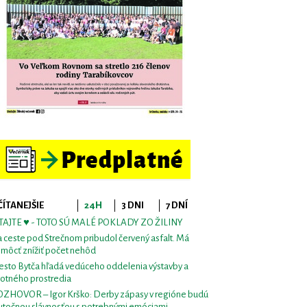
ČÍTANEJŠIE
24H
3 DNI
7 DNÍ
TAJTE ♥ - TOTO SÚ MALÉ POKLADY ZO ŽILINY
 ceste pod Strečnom pribudol červený asfalt. Má
môcť znížiť počet nehôd
sto Bytča hľadá vedúceho oddelenia výstavby a
votného prostredia
ZHOVOR – Igor Krško: Derby zápasy v regióne budú
utočnou slávnosťou s potrebnými emóciami