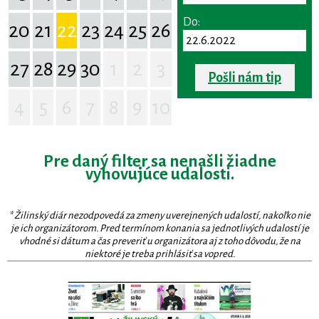
Do:
20
21
22
23
24
25
26
27
28
29
30
1
2
3
Pošli nám tip
4
5
6
7
8
9
10
Pre daný filter sa nenašli žiadne
vyhovujúce udalosti.
* Žilinský diár nezodpovedá za zmeny uverejnených udalostí, nakoľko nie
je ich organizátorom. Pred termínom konania sa jednotlivých udalostí je
vhodné si dátum a čas preveriť u organizátora aj z toho dôvodu, že na
niektoré je treba prihlásiť sa vopred.