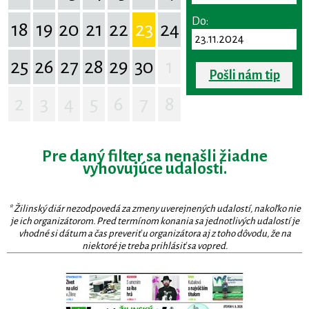
Do:
18
19
20
21
22
23
24
25
26
27
28
29
30
1
Pošli nám tip
2
3
4
5
6
7
8
Pre daný filter sa nenašli žiadne
vyhovujúce udalosti.
* Žilinský diár nezodpovedá za zmeny uverejnených udalostí, nakoľko nie
je ich organizátorom. Pred termínom konania sa jednotlivých udalostí je
vhodné si dátum a čas preveriť u organizátora aj z toho dôvodu, že na
niektoré je treba prihlásiť sa vopred.