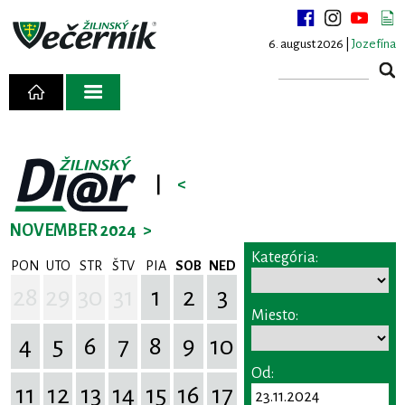
6. august 2026 |
Jozefína
|
<
NOVEMBER 2024
>
Kategória:
PON
UTO
STR
ŠTV
PIA
SOB
NED
28
29
30
31
1
2
3
Miesto:
4
5
6
7
8
9
10
Od:
11
12
13
14
15
16
17