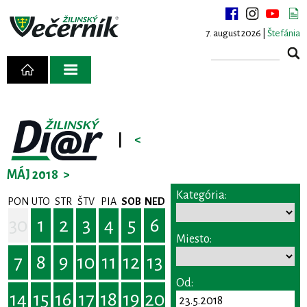
7. august 2026 |
Štefánia
|
<
MÁJ 2018
>
Kategória:
PON
UTO
STR
ŠTV
PIA
SOB
NED
30
1
2
3
4
5
6
Miesto:
7
8
9
10
11
12
13
Od:
14
15
16
17
18
19
20