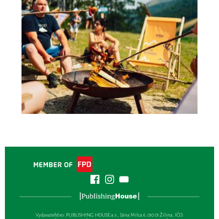
Vydavateľsťvo: PUBLISHING HOUSE a.s., Jána Milca 6, 010 01 Žilina, IČO: