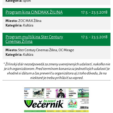
Kategória:
Šport
Program kina CINEMAX ŽILINA
17.5. - 23.5.2018
Miesto:
ZOC MAX Žilina
Kategória:
Kultúra
Program multikina Ster Century
17.5. - 23.5.2018
Cinemas Žilina
Miesto:
Ster Century Cinemas Žilina, OC Mirage
Kategória:
Kultúra
* Žilinský diár nezodpovedá za zmeny uverejnených udalostí, nakoľko nie
je ich organizátorom. Pred termínom konania sa jednotlivých udalostí je
vhodné si dátum a čas preveriť u organizátora aj z toho dôvodu, že na
niektoré je treba prihlásiť sa vopred.