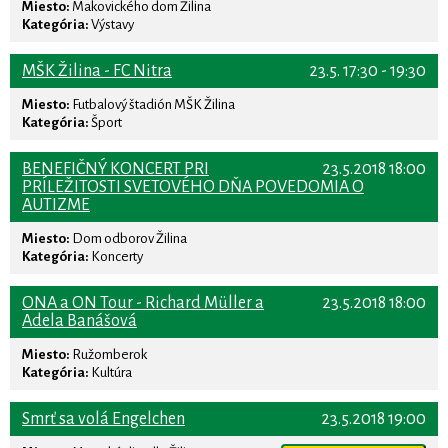
Miesto:
Makovického dom Žilina
Kategória:
Výstavy
MŠK Žilina - FC Nitra
23.5. 17:30 - 19:30
Miesto:
Futbalový štadión MŠK Žilina
Kategória:
Šport
BENEFIČNÝ KONCERT PRI
23.5.2018 18:00
PRÍLEŽITOSTI SVETOVÉHO DŇA POVEDOMIA O
AUTIZME
Miesto:
Dom odborov Žilina
Kategória:
Koncerty
ONA a ON Tour - Richard Müller a
23.5.2018 18:00
Adela Banášová
Miesto:
Ružomberok
Kategória:
Kultúra
Smrť sa volá Engelchen
23.5.2018 19:00