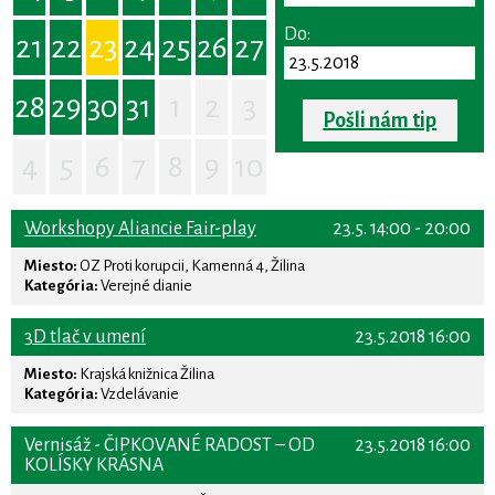
Do:
21
22
23
24
25
26
27
28
29
30
31
1
2
3
Pošli nám tip
4
5
6
7
8
9
10
Workshopy Aliancie Fair-play
23.5. 14:00 - 20:00
Miesto:
OZ Proti korupcii, Kamenná 4, Žilina
Kategória:
Verejné dianie
3D tlač v umení
23.5.2018 16:00
Miesto:
Krajská knižnica Žilina
Kategória:
Vzdelávanie
Vernisáž - ČIPKOVANÉ RADOST – OD
23.5.2018 16:00
KOLÍSKY KRÁSNA