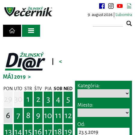
9. august 2026 |
Ľubomíra
|
<
MÁJ 2019
>
Kategória:
PON
UTO
STR
ŠTV
PIA
SOB
NED
29
30
1
2
3
4
5
Miesto:
6
7
8
9
10
11
12
Od:
13
14
15
16
17
18
19