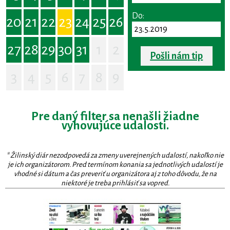
Do:
20
21
22
23
24
25
26
27
28
29
30
31
1
2
Pošli nám tip
3
4
5
6
7
8
9
Pre daný filter sa nenašli žiadne
vyhovujúce udalosti.
* Žilinský diár nezodpovedá za zmeny uverejnených udalostí, nakoľko nie
je ich organizátorom. Pred termínom konania sa jednotlivých udalostí je
vhodné si dátum a čas preveriť u organizátora aj z toho dôvodu, že na
niektoré je treba prihlásiť sa vopred.