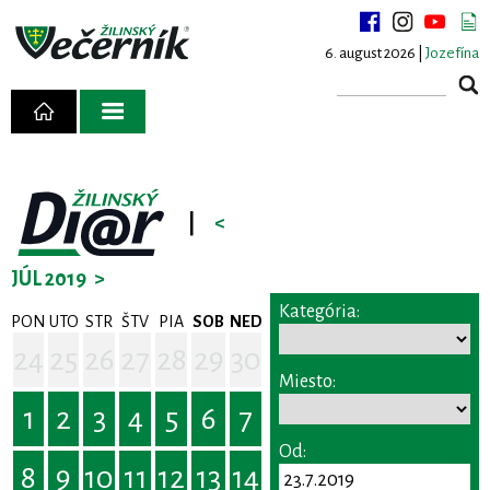
6. august 2026 |
Jozefína
|
<
JÚL 2019
>
Kategória:
PON
UTO
STR
ŠTV
PIA
SOB
NED
24
25
26
27
28
29
30
Miesto:
1
2
3
4
5
6
7
Od:
8
9
10
11
12
13
14