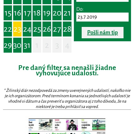
Do:
15
16
17
18
19
20
21
22
23
24
25
26
27
28
Pošli nám tip
29
30
31
1
2
3
4
Pre daný filter sa nenašli žiadne
vyhovujúce udalosti.
* Žilinský diár nezodpovedá za zmeny uverejnených udalostí, nakoľko nie
je ich organizátorom. Pred termínom konania sa jednotlivých udalostí je
vhodné si dátum a čas preveriť u organizátora aj z toho dôvodu, že na
niektoré je treba prihlásiť sa vopred.