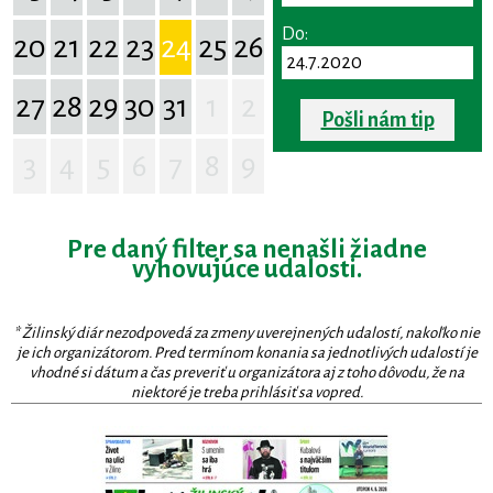
Do:
20
21
22
23
24
25
26
27
28
29
30
31
1
2
Pošli nám tip
3
4
5
6
7
8
9
Pre daný filter sa nenašli žiadne
vyhovujúce udalosti.
* Žilinský diár nezodpovedá za zmeny uverejnených udalostí, nakoľko nie
je ich organizátorom. Pred termínom konania sa jednotlivých udalostí je
vhodné si dátum a čas preveriť u organizátora aj z toho dôvodu, že na
niektoré je treba prihlásiť sa vopred.