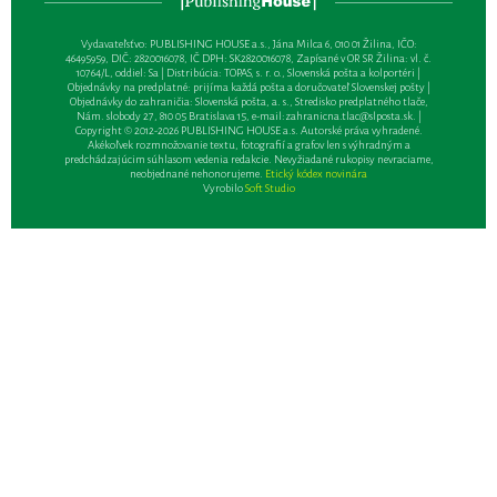
Vydavateľsťvo: PUBLISHING HOUSE a.s., Jána Milca 6, 010 01 Žilina, IČO:
46495959, DIČ: 2820016078, IČ DPH: SK2820016078, Zapísané v OR SR Žilina: vl. č.
10764/L, oddiel: Sa | Distribúcia: TOPAS, s. r. o., Slovenská pošta a kolportéri |
Objednávky na predplatné: prijíma každá pošta a doručovateľ Slovenskej pošty |
Objednávky do zahraničia: Slovenská pošta, a. s., Stredisko predplatného tlače,
Nám. slobody 27, 810 05 Bratislava 15, e-mail:
zahranicna.tlac@slposta.sk
. |
Copyright © 2012-2026 PUBLISHING HOUSE a.s. Autorské práva vyhradené.
Akékoľvek rozmnožovanie textu, fotografií a grafov len s výhradným a
predchádzajúcim súhlasom vedenia redakcie. Nevyžiadané rukopisy nevraciame,
neobjednané nehonorujeme.
Etický kódex novinára
Vyrobilo
Soft Studio