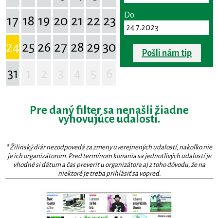
Do:
17
18
19
20
21
22
23
24
25
26
27
28
29
30
Pošli nám tip
31
1
2
3
4
5
6
Pre daný filter sa nenašli žiadne
vyhovujúce udalosti.
* Žilinský diár nezodpovedá za zmeny uverejnených udalostí, nakoľko nie
je ich organizátorom. Pred termínom konania sa jednotlivých udalostí je
vhodné si dátum a čas preveriť u organizátora aj z toho dôvodu, že na
niektoré je treba prihlásiť sa vopred.