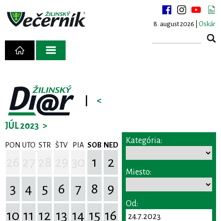
8. august 2026 |
Oskár
|
<
JÚL 2023
>
Kategória:
PON
UTO
STR
ŠTV
PIA
SOB
NED
26
27
28
29
30
1
2
Miesto:
3
4
5
6
7
8
9
Od:
10
11
12
13
14
15
16