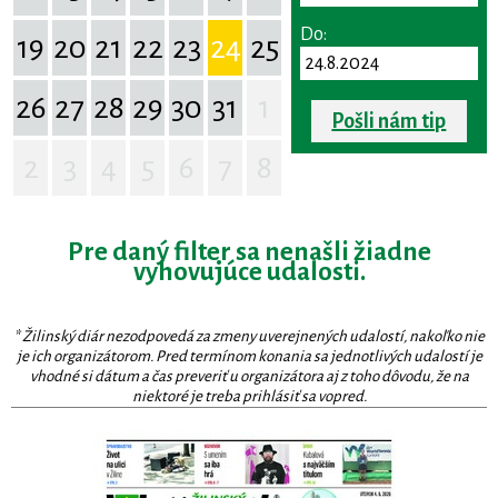
Do:
19
20
21
22
23
24
25
26
27
28
29
30
31
1
Pošli nám tip
2
3
4
5
6
7
8
Pre daný filter sa nenašli žiadne
vyhovujúce udalosti.
* Žilinský diár nezodpovedá za zmeny uverejnených udalostí, nakoľko nie
je ich organizátorom. Pred termínom konania sa jednotlivých udalostí je
vhodné si dátum a čas preveriť u organizátora aj z toho dôvodu, že na
niektoré je treba prihlásiť sa vopred.