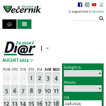
9. august 2026 |
Ľubomíra
|
<
AUGUST 2024
>
Kategória:
PON
UTO
STR
ŠTV
PIA
SOB
NED
29
30
31
1
2
3
4
Miesto:
5
6
7
8
9
10
11
Od:
12
13
14
15
16
17
18