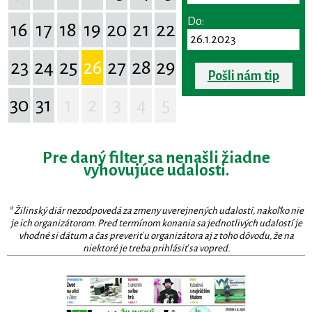
Do:
16
17
18
19
20
21
22
23
24
25
26
27
28
29
Pošli nám tip
30
31
1
2
3
4
5
Pre daný filter sa nenašli žiadne
vyhovujúce udalosti.
* Žilinský diár nezodpovedá za zmeny uverejnených udalostí, nakoľko nie
je ich organizátorom. Pred termínom konania sa jednotlivých udalostí je
vhodné si dátum a čas preveriť u organizátora aj z toho dôvodu, že na
niektoré je treba prihlásiť sa vopred.