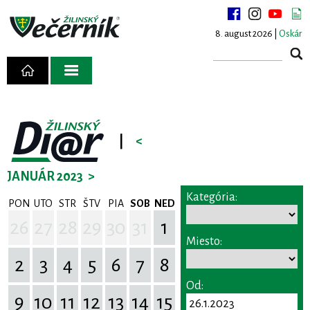
8. august 2026 |
Oskár
|
<
JANUÁR 2023
>
Kategória:
PON
UTO
STR
ŠTV
PIA
SOB
NED
26
27
28
29
30
31
1
Miesto:
2
3
4
5
6
7
8
Od:
9
10
11
12
13
14
15