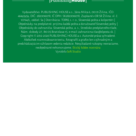
Vydavateľsťvo: PUBLISHING HOUSE a.s., Jána Milca 6, 010 01 Žilina, IČO:
46495959, DIČ: 2820016078, IČ DPH: SK2820016078, Zapísané v OR SR Žilina: vl. č.
10764/L, oddiel: Sa | Distribúcia: TOPAS, s. r. o., Slovenská pošta a kolportéri |
Objednávky na predplatné: prijíma každá pošta a doručovateľ Slovenskej pošty |
Objednávky do zahraničia: Slovenská pošta, a. s., Stredisko predplatného tlače,
Nám. slobody 27, 810 05 Bratislava 15, e-mail:
zahranicna.tlac@slposta.sk
. |
Copyright © 2012-2026 PUBLISHING HOUSE a.s. Autorské práva vyhradené.
Akékoľvek rozmnožovanie textu, fotografií a grafov len s výhradným a
predchádzajúcim súhlasom vedenia redakcie. Nevyžiadané rukopisy nevraciame,
neobjednané nehonorujeme.
Etický kódex novinára
Vyrobilo
Soft Studio