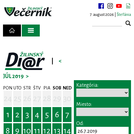
7. august 2026 |
Štefánia
|
<
JÚL 2019
>
Kategória:
PON
UTO
STR
ŠTV
PIA
SOB
NED
24
25
26
27
28
29
30
Miesto:
1
2
3
4
5
6
7
Od:
8
9
10
11
12
13
14