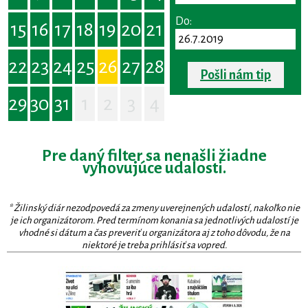
Do:
15
16
17
18
19
20
21
22
23
24
25
26
27
28
Pošli nám tip
29
30
31
1
2
3
4
Pre daný filter sa nenašli žiadne
vyhovujúce udalosti.
* Žilinský diár nezodpovedá za zmeny uverejnených udalostí, nakoľko nie
je ich organizátorom. Pred termínom konania sa jednotlivých udalostí je
vhodné si dátum a čas preveriť u organizátora aj z toho dôvodu, že na
niektoré je treba prihlásiť sa vopred.