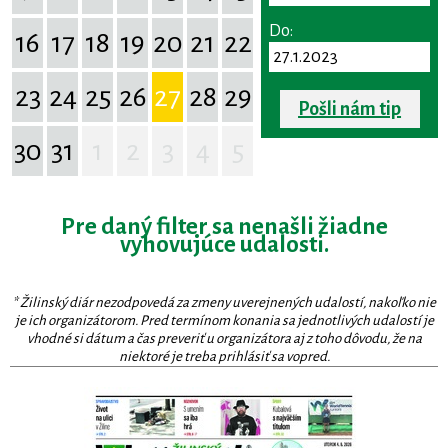
Do:
16
17
18
19
20
21
22
23
24
25
26
27
28
29
Pošli nám tip
30
31
1
2
3
4
5
Pre daný filter sa nenašli žiadne
vyhovujúce udalosti.
* Žilinský diár nezodpovedá za zmeny uverejnených udalostí, nakoľko nie
je ich organizátorom. Pred termínom konania sa jednotlivých udalostí je
vhodné si dátum a čas preveriť u organizátora aj z toho dôvodu, že na
niektoré je treba prihlásiť sa vopred.