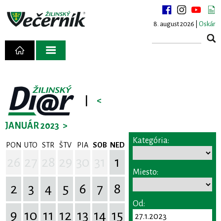
8. august 2026 |
Oskár
|
<
JANUÁR 2023
>
Kategória:
PON
UTO
STR
ŠTV
PIA
SOB
NED
26
27
28
29
30
31
1
Miesto:
2
3
4
5
6
7
8
Od:
9
10
11
12
13
14
15